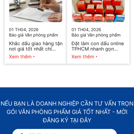
01 TH04, 2026
01 TH04, 2026
Báo giá Văn phòng phẩm
Báo giá Văn phòng phẩm
Khắc dấu giao hàng tận
Đặt làm con dấu online
nơi giá tốt nhất chỉ
TPHCM nhanh gọn
hôm nay
2026
Xem thêm
Xem thêm
NẾU BẠN LÀ DOANH NGHIỆP CẦN TƯ VẤN TRỌN
GÓI VĂN PHÒNG PHẨM GIÁ TỐT NHẤT - MỜI
ĐĂNG KÝ TẠI ĐÂY