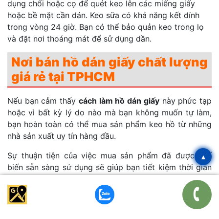
dụng chổi hoặc cọ để quét keo lên các miếng giấy
hoặc bề mặt cần dán. Keo sữa có khả năng kết dính
trong vòng 24 giờ. Bạn có thể bảo quản keo trong lọ
và đặt nơi thoáng mát để sử dụng dần.
Nơi bán hồ dán giấy chất lượng
giá rẻ tại TPHCM
Nếu bạn cảm thấy
cách làm hồ dán giấy
này phức tạp
hoặc vì bất kỳ lý do nào mà bạn không muốn tự làm,
bạn hoàn toàn có thể mua sản phẩm keo hồ từ những
nhà sản xuất uy tín hàng đầu.
Sự thuận tiện của việc mua sản phẩm đã được chế
▴
biến sẵn sàng sử dụng sẽ giúp bạn tiết kiệm thời gian
và công sức, đồng thời đảm bảo được chất lượng và
hiệu quả khi sử dụng để dán giấy hoặc các vật liệu
khác. Điều này giúp bạn tập trung vào các công việc
khác mà không cần lo lắng về quá trình tự chế biến