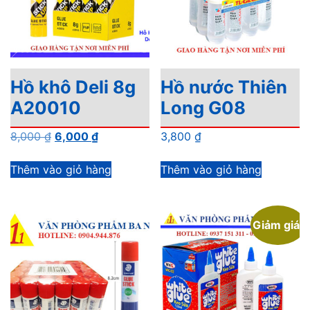
Hồ khô Deli 8g
Hồ nước Thiên
A20010
Long G08
Giá
Giá
8,000
₫
6,000
₫
3,800
₫
gốc
hiện
là:
tại
Thêm vào giỏ hàng
Thêm vào giỏ hàng
8,000 ₫.
là:
6,000 ₫.
Giảm giá!