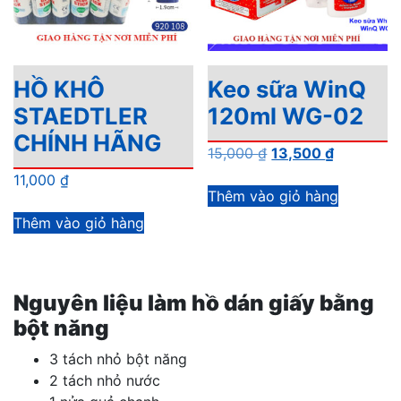
HỒ KHÔ
Keo sữa WinQ
STAEDTLER
120ml WG-02
CHÍNH HÃNG
Giá
Giá
15,000
₫
13,500
₫
gốc
hiện
11,000
₫
là:
tại
Thêm vào giỏ hàng
15,000 ₫.
là:
Thêm vào giỏ hàng
13,500 ₫.
Nguyên liệu làm hồ dán giấy bằng
bột năng
3 tách nhỏ bột năng
2 tách nhỏ nước