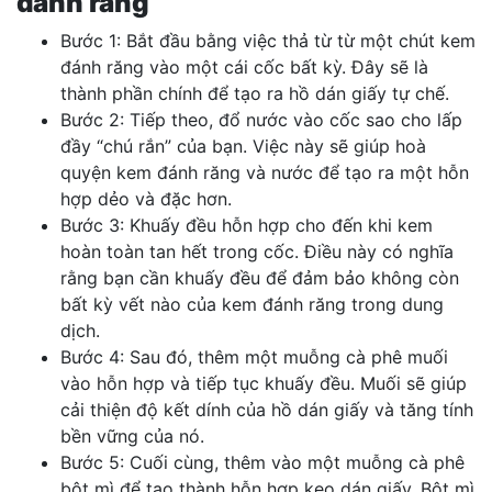
đánh răng
Bước 1: Bắt đầu bằng việc thả từ từ một chút kem
đánh răng vào một cái cốc bất kỳ. Đây sẽ là
thành phần chính để tạo ra hồ dán giấy tự chế.
Bước 2: Tiếp theo, đổ nước vào cốc sao cho lấp
đầy “chú rắn” của bạn. Việc này sẽ giúp hoà
quyện kem đánh răng và nước để tạo ra một hỗn
hợp dẻo và đặc hơn.
Bước 3: Khuấy đều hỗn hợp cho đến khi kem
hoàn toàn tan hết trong cốc. Điều này có nghĩa
rằng bạn cần khuấy đều để đảm bảo không còn
bất kỳ vết nào của kem đánh răng trong dung
dịch.
Bước 4: Sau đó, thêm một muỗng cà phê muối
vào hỗn hợp và tiếp tục khuấy đều. Muối sẽ giúp
cải thiện độ kết dính của hồ dán giấy và tăng tính
bền vững của nó.
Bước 5: Cuối cùng, thêm vào một muỗng cà phê
bột mì để tạo thành hỗn hợp keo dán giấy. Bột mì