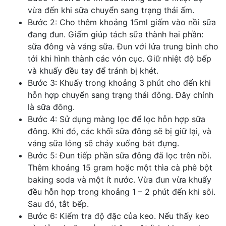
vừa đến khi sữa chuyển sang trạng thái ấm.
Bước 2: Cho thêm khoảng 15ml giấm vào nồi sữa
đang đun. Giấm giúp tách sữa thành hai phần:
sữa đông và váng sữa. Đun với lửa trung bình cho
tới khi hình thành các vón cục. Giữ nhiệt độ bếp
và khuấy đều tay để tránh bị khét.
Bước 3: Khuấy trong khoảng 3 phút cho đến khi
hỗn hợp chuyển sang trạng thái đông. Đây chính
là sữa đông.
Bước 4: Sử dụng màng lọc để lọc hỗn hợp sữa
đông. Khi đó, các khối sữa đông sẽ bị giữ lại, và
váng sữa lỏng sẽ chảy xuống bát đựng.
Bước 5: Đun tiếp phần sữa đông đã lọc trên nồi.
Thêm khoảng 15 gram hoặc một thìa cà phê bột
baking soda và một ít nước. Vừa đun vừa khuấy
đều hỗn hợp trong khoảng 1 – 2 phút đến khi sôi.
Sau đó, tắt bếp.
Bước 6: Kiểm tra độ đặc của keo. Nếu thấy keo