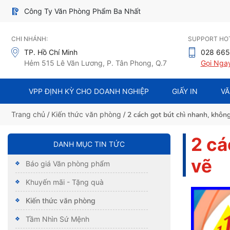
Công Ty Văn Phòng Phẩm Ba Nhất
CHI NHÁNH:
SUPPORT HOT
TP. Hồ Chí Minh
028 665
Hẻm 515 Lê Văn Lương, P. Tân Phong, Q.7
Gọi Nga
VPP ĐỊNH KỲ CHO DOANH NGHIỆP
GIẤY IN
VĂ
Trang chủ
/
Kiến thức văn phòng
/ 2 cách gọt bút chì nhanh, không
2 cá
DANH MỤC TIN TỨC
vẽ
Báo giá Văn phòng phẩm
Khuyến mãi - Tặng quà
Kiến thức văn phòng
Tầm Nhìn Sứ Mệnh