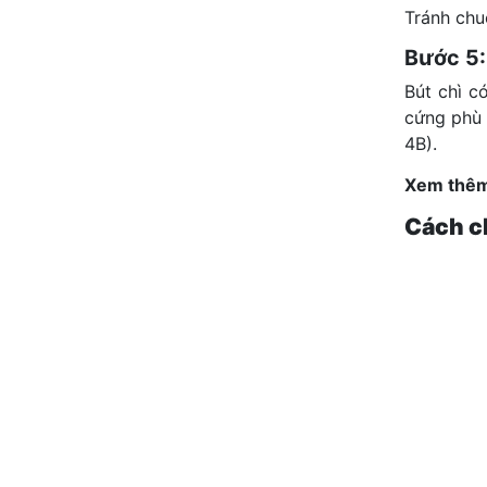
Tránh chu
Bước 5
Bút chì c
cứng phù 
4B).
Xem thê
Cách ch