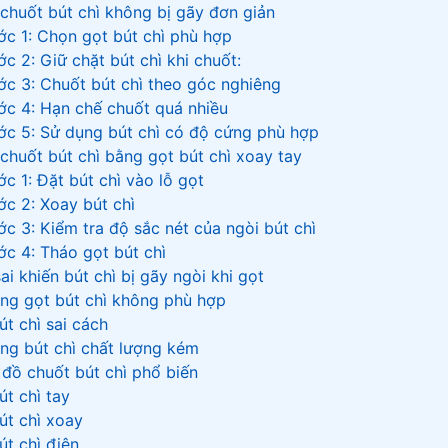
chuốt bút chì không bị gãy đơn giản
́c 1: Chọn gọt bút chì phù hợp
́c 2: Giữ chặt bút chì khi chuốt:
́c 3: Chuốt bút chì theo góc nghiêng
́c 4: Hạn chế chuốt quá nhiều
ớc 5: Sử dụng bút chì có độ cứng phù hợp
chuốt bút chì bằng gọt bút chì xoay tay
c 1: Đặt bút chì vào lỗ gọt
ớc 2: Xoay bút chì
c 3: Kiểm tra độ sắc nét của ngòi bút chì
ớc 4: Tháo gọt bút chì
sai khiến bút chì bị gãy ngòi khi gọt
ng gọt bút chì không phù hợp
út chì sai cách
ng bút chì chất lượng kém
 đồ chuốt bút chì phổ biến
út chì tay
út chì xoay
út chì điện