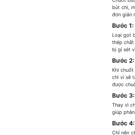
bút chì, 
đơn giản 
Bước 1
Loại gọt 
thép chất
bị gỉ sét 
Bước 2:
Khi chuốt
chì vì sẽ
được chuố
Bước 3
Thay vì c
giúp phân 
Bước 4:
Chỉ nên c