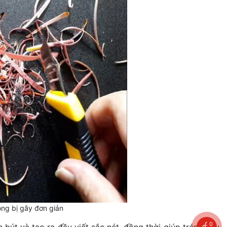
ng bị gãy đơn giản
0
bút và tạo ra đầu viết sắc nét, đồng thời giúp tránh gãy