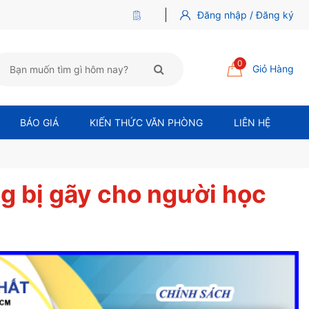
Đăng nhập / Đăng ký
0
Giỏ Hàng
BÁO GIÁ
KIẾN THỨC VĂN PHÒNG
LIÊN HỆ
ng bị gãy cho người học