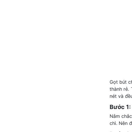
Gọt bút c
thành rẻ.
nét và đề
Bước 1: 
Nắm chắc 
chì. Nên 