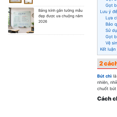
Gọt b
Bảng kính gắn tường mẫu
Lưu ý để
đẹp được ưa chuộng năm
Lựa c
2026
Bảo q
Sử dụ
Gọt b
Vệ si
Kết luận
2 cách
Bút chì
là
nhiên, nh
chuốt bút 
Cách ch