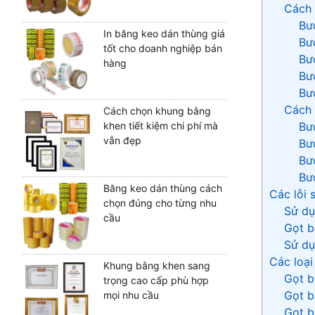
Cách 
Bươ
In băng keo dán thùng giá
Bươ
tốt cho doanh nghiệp bán
Bươ
hàng
Bươ
Bư
Cách 
Cách chọn khung bằng
Bướ
khen tiết kiệm chi phí mà
vẫn đẹp
Bư
Bướ
Bư
Băng keo dán thùng cách
Các lỗi 
chọn đúng cho từng nhu
Sử dụ
cầu
Gọt b
Sử dụ
Các loại
Khung bằng khen sang
Gọt b
trọng cao cấp phù hợp
Gọt b
mọi nhu cầu
Gọt b