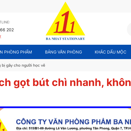
LINE:
66 202
y
N PHÒNG PHẨM
BẢNG VĂN PHÒNG
KHẮC DẤU MỘC
 bị gãy cho người học vẽ
ch gọt bút chì nhanh, khô