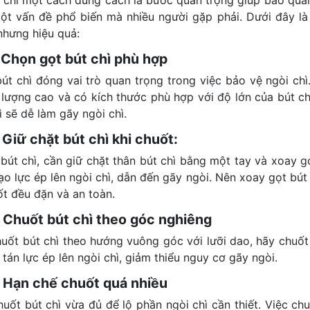
một vấn đề phổ biến mà nhiều người gặp phải. Dưới đây là
nhưng hiệu quả:
: Chọn gọt bút chì phù hợp
bút chì đóng vai trò quan trọng trong việc bảo vệ ngòi ch
 lượng cao và có kích thước phù hợp với độ lớn của bút ch
vì sẽ dễ làm gãy ngòi chì.
 Giữ chặt bút chì khi chuốt:
 bút chì, cần giữ chặt thân bút chì bằng một tay và xoay g
 tạo lực ép lên ngòi chì, dẫn đến gãy ngòi. Nên xoay gọt b
t đều đặn và an toàn.
: Chuốt bút chì theo góc nghiêng
huốt bút chì theo hướng vuông góc với lưỡi dao, hãy chuố
tán lực ép lên ngòi chì, giảm thiểu nguy cơ gãy ngòi.
 Hạn chế chuốt quá nhiều
huốt bút chì vừa đủ để lộ phần ngòi chì cần thiết. Việc c