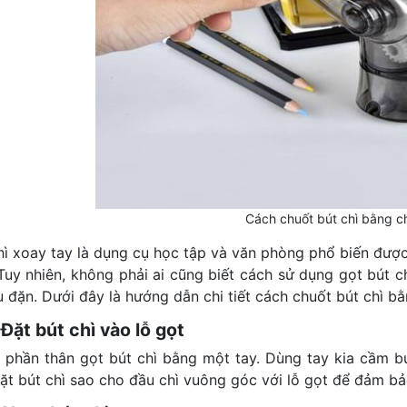
Cách chuốt bút chì bằng 
hì xoay tay là dụng cụ học tập và văn phòng phổ biến được 
 Tuy nhiên, không phải ai cũng biết cách sử dụng gọt bút c
u đặn. Dưới đây là hướng dẫn chi tiết cách chuốt bút chì bằ
Đặt bút chì vào lỗ gọt
phần thân gọt bút chì bằng một tay. Dùng tay kia cầm bút
đặt bút chì sao cho đầu chì vuông góc với lỗ gọt để đảm b