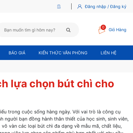
Đăng nhập / Đăng ký
0
Giỏ Hàng
BÁO GIÁ
KIẾN THỨC VĂN PHÒNG
LIÊN HỆ
ch lựa chọn bút chì cho
iếu trong cuộc sống hàng ngày. Với vai trò là công cụ
h người bạn đồng hành thân thiết của học sinh, sinh viên,
ó vô vàn các loại bút chì đa dạng về mẫu mã, chất liệu,
trong việc lựa chọn sản phẩm phù hợp nhất với nhu cầu