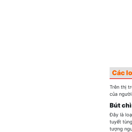
Các lo
Trên thị 
của người
Bút chì
Đây là lo
tuyết tùng
tượng ngư