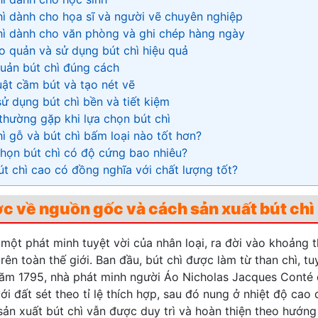
hì dành cho họa sĩ và người vẽ chuyên nghiệp
hì dành cho văn phòng và ghi chép hàng ngày
 quản và sử dụng bút chì hiệu quả
uản bút chì đúng cách
uật cầm bút và tạo nét vẽ
ử dụng bút chì bền và tiết kiệm
thường gặp khi lựa chọn bút chì
hì gỗ và bút chì bấm loại nào tốt hơn?
họn bút chì có độ cứng bao nhiêu?
út chì cao có đồng nghĩa với chất lượng tốt?
c về nguồn gốc và cách sản xuất bút chì
 một phát minh tuyệt vời của nhân loại, ra đời vào khoảng 
rên toàn thế giới. Ban đầu, bút chì được làm từ than chì, tu
năm 1795, nhà phát minh người Áo Nicholas Jacques Conté đ
ới đất sét theo tỉ lệ thích hợp, sau đó nung ở nhiệt độ cao
sản xuất bút chì vẫn được duy trì và hoàn thiện theo hướng 