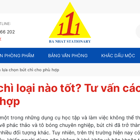
LINE:
66 202
y
N PHÒNG PHẨM
BẢNG VĂN PHÒNG
KHẮC DẤU MỘC
ch lựa chọn bút chì cho phù hợp
chì loại nào tốt? Tư vấn cá
 hợp
à một trong những dụng cụ học tập và làm việc không thể th
 vẽ phác thảo và tô bóng chuyên nghiệp, bút chì đã trở thàn
nhiều đối tượng khác. Tuy nhiên, trên thị trường hiện nay c
ệu, khiến người dùng gặp không ít khó khăn và băn khoăn 