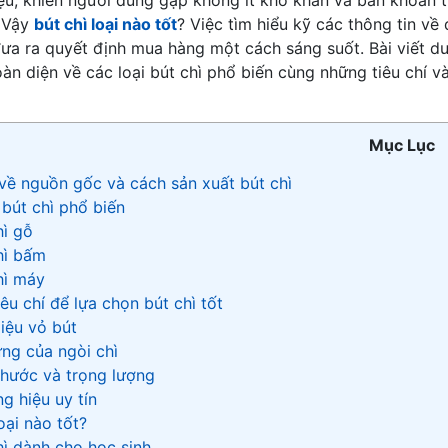
 Vậy
bút chì loại nào tốt
?
Việc tìm hiểu kỹ các thông tin về
ưa ra quyết định mua hàng một cách sáng suốt. Bài viết d
oàn diện về các loại bút chì phổ biến cùng những tiêu chí v
Mục Lục
về nguồn gốc và cách sản xuất bút chì
 bút chì phổ biến
hì gỗ
hì bấm
hì máy
êu chí để lựa chọn bút chì tốt
liệu vỏ bút
ng của ngòi chì
thước và trọng lượng
g hiệu uy tín
oại nào tốt?
hì dành cho học sinh