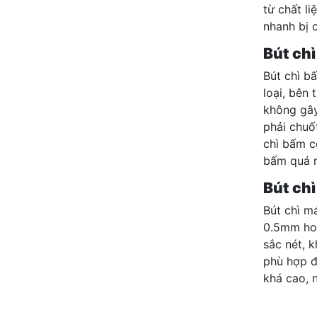
từ chất l
nhanh bị 
Bút ch
Bút chì bấ
loại, bên
không gây
phải chuốt
chì bấm có
bấm quá 
Bút ch
Bút chì m
0.5mm hoặ
sắc nét, 
phù hợp đ
khá cao, 