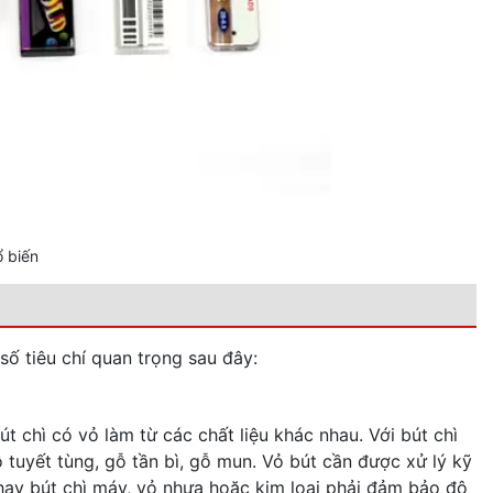
ổ biến
số tiêu chí quan trọng sau đây:
 chì có vỏ làm từ các chất liệu khác nhau. Với bút chì
ỗ tuyết tùng, gỗ tần bì, gỗ mun. Vỏ bút cần được xử lý kỹ
 hay bút chì máy, vỏ nhựa hoặc kim loại phải đảm bảo độ