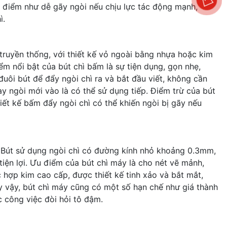
ợc điểm như dễ gãy ngòi nếu chịu lực tác động mạnh,
ì.
ì truyền thống, với thiết kế vỏ ngoài bằng nhựa hoặc kim
ểm nổi bật của bút chì bấm là sự tiện dụng, gọn nhẹ,
uôi bút để đẩy ngòi chì ra và bắt đầu viết, không cần
ay ngòi mới vào là có thể sử dụng tiếp. Điểm trừ của bút
hiết kế bấm đẩy ngòi chì có thể khiến ngòi bị gãy nếu
hì. Bút sử dụng ngòi chì có đường kính nhỏ khoảng 0.3mm,
n lợi. Ưu điểm của bút chì máy là cho nét vẽ mảnh,
 hợp kim cao cấp, được thiết kế tinh xảo và bắt mắt,
y vậy, bút chì máy cũng có một số hạn chế như giá thành
 công việc đòi hỏi tô đậm.