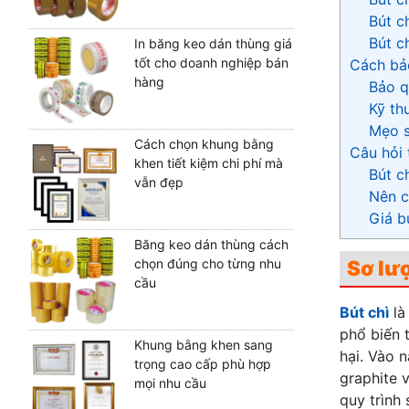
Bút c
Bút c
In băng keo dán thùng giá
tốt cho doanh nghiệp bán
Cách bảo
hàng
Bảo q
Kỹ th
Mẹo s
Cách chọn khung bằng
Câu hỏi 
khen tiết kiệm chi phí mà
Bút c
vẫn đẹp
Nên c
Giá b
Băng keo dán thùng cách
chọn đúng cho từng nhu
Sơ lượ
cầu
Bút chì
là
phổ biến t
Khung bằng khen sang
hại. Vào 
trọng cao cấp phù hợp
graphite v
mọi nhu cầu
quy trình 