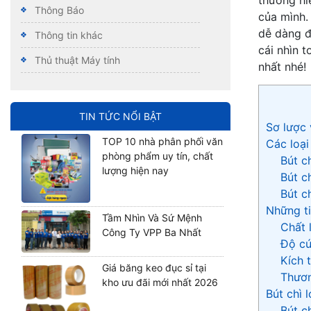
Thông Báo
của mình.
dễ dàng đ
Thông tin khác
cái nhìn t
Thủ thuật Máy tính
nhất nhé!
TIN TỨC NỔI BẬT
Sơ lược 
TOP 10 nhà phân phối văn
Các loại
phòng phẩm uy tín, chất
Bút c
lượng hiện nay
Bút c
Bút c
Những ti
Tầm Nhìn Và Sứ Mệnh
Chất 
Công Ty VPP Ba Nhất
Độ cứ
Kích 
Giá băng keo đục sỉ tại
Thươn
kho ưu đãi mới nhất 2026
Bút chì l
Bút c