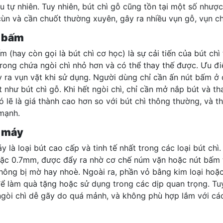
iệu tự nhiên. Tuy nhiên, bút chì gỗ cũng tồn tại một số như
cùn và cần chuốt thường xuyên, gây ra nhiều vụn gỗ, vụn ch
ì bấm
m (hay còn gọi là bút chì cơ học) là sự cải tiến của bút ch
 trong chứa ngòi chì nhỏ hơn và có thể thay thế được. Ưu đi
 ra vụn vặt khi sử dụng. Người dùng chỉ cần ấn nút bấm ở đ
 như bút chì gỗ. Khi hết ngòi chì, chỉ cần mở nắp bút và th
 lẽ là giá thành cao hơn so với bút chì thông thường, và t
mạnh.
ì máy
áy là loại bút cao cấp và tinh tế nhất trong các loại bút c
c 0.7mm, được đẩy ra nhờ cơ chế núm vặn hoặc nút bấm tiệ
không bị mờ hay nhoè. Ngoài ra, phần vỏ bằng kim loại hoặc
ể làm quà tặng hoặc sử dụng trong các dịp quan trọng. Tu
ngòi chì dễ gãy do quá mảnh, và không phù hợp lắm với các