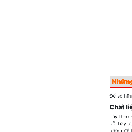
Những 
Để sở hữu
Chất li
Tùy theo 
gỗ, hãy ưu
lưỡng để 