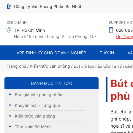
Công Ty Văn Phòng Phẩm Ba Nhất
CHI NHÁNH:
SUPPORT HOT
TP. Hồ Chí Minh
028 665
Hẻm 515 Lê Văn Lương, P. Tân Phong, Q.7
Gọi Nga
VPP ĐỊNH KỲ CHO DOANH NGHIỆP
GIẤY IN
VĂ
Trang chủ
/
Kiến thức văn phòng
/ Bút chì loại nào tốt? Tư vấn cá
Bút 
DANH MỤC TIN TỨC
phù
Báo giá Văn phòng phẩm
Khuyến mãi - Tặng quà
Bút chì l
Kiến thức văn phòng
ghi chép,
họa sĩ và 
Tầm Nhìn Sứ Mệnh
thương hi