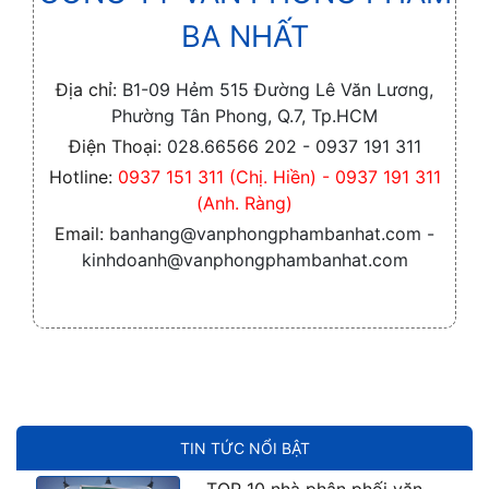
BA NHẤT
Địa chỉ:
B1-09 Hẻm 515 Đường Lê Văn Lương,
Phường Tân Phong, Q.7, Tp.HCM
Điện Thoại:
028.66566 202 - 0937 191 311
Hotline:
0937 151 311 (Chị. Hiền) - 0937 191 311
(Anh. Ràng)
Email:
banhang@vanphongphambanhat.com -
kinhdoanh@vanphongphambanhat.com
TIN TỨC NỔI BẬT