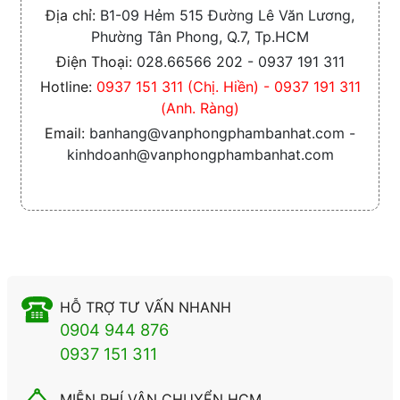
Địa chỉ:
B1-09 Hẻm 515 Đường Lê Văn Lương,
Phường Tân Phong, Q.7, Tp.HCM
Điện Thoại:
028.66566 202 - 0937 191 311
Hotline:
0937 151 311 (Chị. Hiền) - 0937 191 311
(Anh. Ràng)
Email:
banhang@vanphongphambanhat.com -
kinhdoanh@vanphongphambanhat.com
HỖ TRỢ TƯ VẤN NHANH
0904 944 876
0937 151 311
MIỄN PHÍ VẬN CHUYỂN HCM