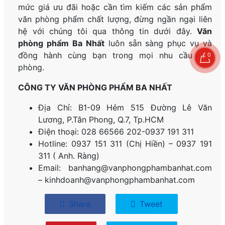
mức giá ưu đãi hoặc cần tìm kiếm các sản phẩm
văn phòng phẩm chất lượng, đừng ngần ngại liên
hệ với chúng tôi qua thông tin dưới đây.
Văn
phòng phẩm Ba Nhất
luôn sẵn sàng phục vụ và
đồng hành cùng bạn trong mọi nhu cầu văn
0
phòng.
CÔNG TY VĂN PHÒNG PHẨM BA NHẤT
Địa Chỉ: B1-09 Hẻm 515 Đường Lê Văn
Lương, P.
Tân Phong, Q.7, Tp.HCM
Điện thoại: 028 66566 202-0937 191 311
Hotline: 0937 151 311 (Chị Hiền) – 0937 191
311 ( Anh. Ràng)
Email: banhang@vanphongphambanhat.com
– kinhdoanh@vanphongphambanhat.com
Share
Tweet