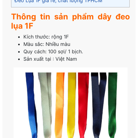
Đeo Lụa 1F giá rẻ, chất lượng TPHCM
Thông tin sản phẩm dây đeo
lụa 1F
Kích thước: rộng 1F
Màu sắc: Nhiều màu
Quy cách: 100 sợi/ 1 bịch.
Sản xuất tại : Việt Nam