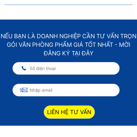
NẾU BẠN LÀ DOANH NGHIỆP CẦN TƯ VẤN TRỌN
GÓI VĂN PHÒNG PHẨM GIÁ TỐT NHẤT - MỜI
ĐĂNG KÝ TẠI ĐÂY
LIÊN HỆ TƯ VẤN