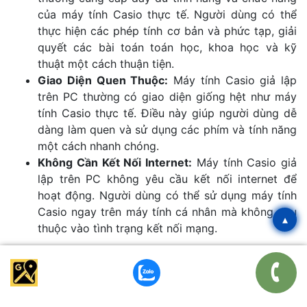
của máy tính Casio thực tế. Người dùng có thể
thực hiện các phép tính cơ bản và phức tạp, giải
quyết các bài toán toán học, khoa học và kỹ
thuật một cách thuận tiện.
Giao Diện Quen Thuộc:
Máy tính Casio giả lập
trên PC thường có giao diện giống hệt như máy
tính Casio thực tế. Điều này giúp người dùng dễ
dàng làm quen và sử dụng các phím và tính năng
một cách nhanh chóng.
Không Cần Kết Nối Internet:
Máy tính Casio giả
lập trên PC không yêu cầu kết nối internet để
hoạt động. Người dùng có thể sử dụng máy tính
Casio ngay trên máy tính cá nhân mà không phụ
▴
thuộc vào tình trạng kết nối mạng.