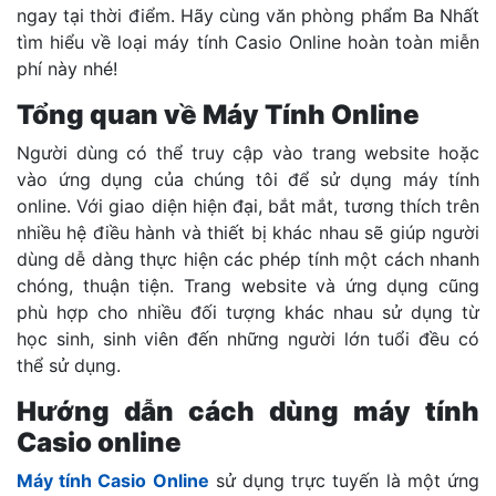
ngay tại thời điểm. Hãy cùng văn phòng phẩm Ba Nhất
tìm hiểu về loại máy tính Casio Online hoàn toàn miễn
phí này nhé!
Tổng quan về Máy Tính Online
Người dùng có thể truy cập vào trang website hoặc
vào ứng dụng của chúng tôi để sử dụng máy tính
online. Với giao diện hiện đại, bắt mắt, tương thích trên
nhiều hệ điều hành và thiết bị khác nhau sẽ giúp người
dùng dễ dàng thực hiện các phép tính một cách nhanh
chóng, thuận tiện. Trang website và ứng dụng cũng
phù hợp cho nhiều đối tượng khác nhau sử dụng từ
học sinh, sinh viên đến những người lớn tuổi đều có
thể sử dụng.
Hướng dẫn cách dùng máy tính
Casio online
Máy tính Casio Online
sử dụng trực tuyến là một ứng