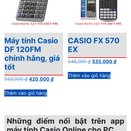
Máy tính Casio
CASIO FX 570
DF 120FM
EX
chính hãng, giá
Giá
Giá
546,000
₫
535,000
₫
tốt
gốc
hiện
là:
tại
Thêm vào giỏ hàng
Giá
Giá
550,000
₫
420,000
₫
546,000 ₫.
là:
gốc
hiện
535,00
là:
tại
Thêm vào giỏ hàng
550,000 ₫.
là:
420,000 ₫.
Những điểm nổi bật trên app
máy tính Casio Online cho PC