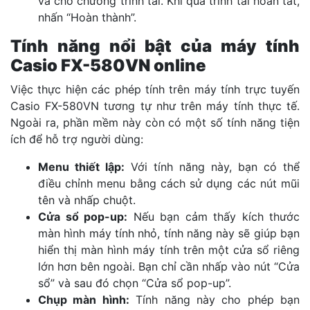
và chờ chương trình tải. Khi quá trình tải hoàn tất,
nhấn “Hoàn thành”.
Tính năng nổi bật của máy tính
Casio FX-580VN online
Việc thực hiện các phép tính trên máy tính trực tuyến
Casio FX-580VN tương tự như trên máy tính thực tế.
Ngoài ra, phần mềm này còn có một số tính năng tiện
ích để hỗ trợ người dùng:
Menu thiết lập:
Với tính năng này, bạn có thể
điều chỉnh menu bằng cách sử dụng các nút mũi
tên và nhấp chuột.
Cửa sổ pop-up:
Nếu bạn cảm thấy kích thước
màn hình máy tính nhỏ, tính năng này sẽ giúp bạn
hiển thị màn hình máy tính trên một cửa sổ riêng
lớn hơn bên ngoài. Bạn chỉ cần nhấp vào nút “Cửa
sổ” và sau đó chọn “Cửa sổ pop-up”.
Chụp màn hình:
Tính năng này cho phép bạn