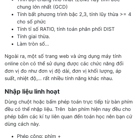
chung lớn nhất (GCD)
Tính bất phương trình bậc 2,3, tính lũy thừa >= 4
cho số phức
Tính tỉ số RATIO, tính toán phân phối DIST
Tính giai thừa.
Làm tròn số…
Ngoài ra, một số trang web và ứng dụng máy tính
online còn có thể sử dụng được các chức năng đổi
đơn vị đo như đơn vị độ dài, đơn vị khối lượng, áp
suất, nhiệt độ,… rất nhiều tính năng khác nhau.
Nhập liệu linh hoạt
Dùng chuột hoặc bấm phép toán trực tiếp từ bàn phím
đều có thể nhập liệu. Trên bàn phím hiện nay đều cho
phép bấm các kí tự liên quan đến toán học nên bạn cứ
dùng cách này.
Phép cộng: phím +