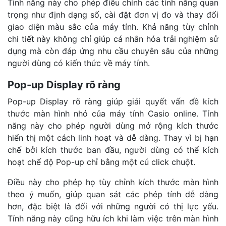
Tính năng này cho phép điều chỉnh các tính năng quan
trọng như định dạng số, cài đặt đơn vị đo và thay đổi
giao diện màu sắc của máy tính. Khả năng tùy chỉnh
chi tiết này không chỉ giúp cá nhân hóa trải nghiệm sử
dụng mà còn đáp ứng nhu cầu chuyên sâu của những
người dùng có kiến thức về máy tính.
Pop-up Display rõ ràng
Pop-up Display rõ ràng giúp giải quyết vấn đề kích
thước màn hình nhỏ của máy tính Casio online. Tính
năng này cho phép người dùng mở rộng kích thước
hiển thị một cách linh hoạt và dễ dàng. Thay vì bị hạn
chế bởi kích thước ban đầu, người dùng có thể kích
hoạt chế độ Pop-up chỉ bằng một cú click chuột.
Điều này cho phép họ tùy chỉnh kích thước màn hình
theo ý muốn, giúp quan sát các phép tính dễ dàng
hơn, đặc biệt là đối với những người có thị lực yếu.
Tính năng này cũng hữu ích khi làm việc trên màn hình