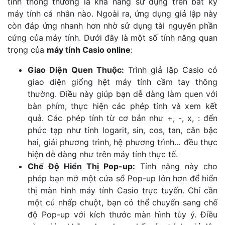
tính thông thường là khả năng sử dụng trên bất kỳ
máy tính cá nhân nào. Ngoài ra, ứng dụng giả lập này
còn đáp ứng nhanh hơn nhờ sử dụng tài nguyên phần
cứng của máy tính. Dưới đây là một số tính năng quan
trọng của
máy tính Casio online
:
Giao Diện Quen Thuộc:
Trình giả lập Casio có
giao diện giống hệt máy tính cầm tay thông
thường. Điều này giúp bạn dễ dàng làm quen với
bàn phím, thực hiện các phép tính và xem kết
quả. Các phép tính từ cơ bản như +, -, x, : đến
phức tạp như tính logarit, sin, cos, tan, căn bậc
hai, giải phương trình, hệ phương trình… đều thực
hiện dễ dàng như trên máy tính thực tế.
Chế Độ Hiển Thị Pop-up:
Tính năng này cho
phép bạn mở một cửa sổ Pop-up lớn hơn để hiển
thị màn hình máy tính Casio trực tuyến. Chỉ cần
một cú nhấp chuột, bạn có thể chuyển sang chế
độ Pop-up với kích thước màn hình tùy ý. Điều