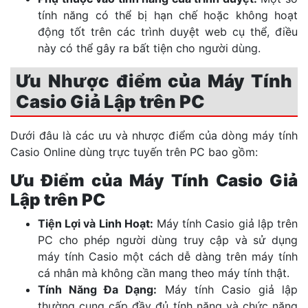
tính năng có thể bị hạn chế hoặc không hoạt
động tốt trên các trình duyệt web cụ thể, điều
này có thể gây ra bất tiện cho người dùng.
Ưu Nhược điểm của Máy Tính
Casio Giả Lập trên PC
Dưới đâu là các ưu và nhược điểm của dòng máy tính
Casio Online dùng trực tuyến trên PC bao gồm:
Ưu Điểm của Máy Tính Casio Giả
Lập trên PC
Tiện Lợi và Linh Hoạt:
Máy tính Casio giả lập trên
PC cho phép người dùng truy cập và sử dụng
máy tính Casio một cách dễ dàng trên máy tính
cá nhân mà không cần mang theo máy tính thật.
Tính Năng Đa Dạng:
Máy tính Casio giả lập
thường cung cấp đầy đủ tính năng và chức năng