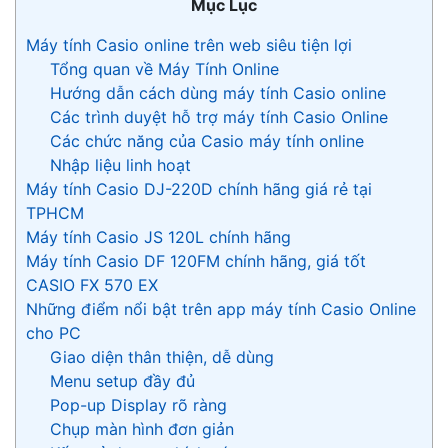
Mục Lục
Máy tính Casio online trên web siêu tiện lợi
Tổng quan về Máy Tính Online
Hướng dẫn cách dùng máy tính Casio online
Các trình duyệt hỗ trợ máy tính Casio Online
Các chức năng của Casio máy tính online
Nhập liệu linh hoạt
Máy tính Casio DJ-220D chính hãng giá rẻ tại
TPHCM
Máy tính Casio JS 120L chính hãng
Máy tính Casio DF 120FM chính hãng, giá tốt
CASIO FX 570 EX
Những điểm nổi bật trên app máy tính Casio Online
cho PC
Giao diện thân thiện, dễ dùng
Menu setup đầy đủ
Pop-up Display rõ ràng
Chụp màn hình đơn giản