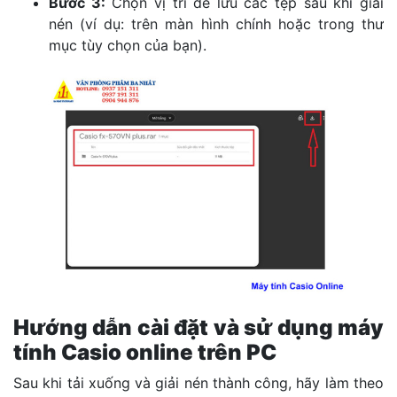
Bước 3:
Chọn vị trí để lưu các tệp sau khi giải
nén (ví dụ: trên màn hình chính hoặc trong thư
mục tùy chọn của bạn).
Hướng dẫn cài đặt và sử dụng máy
tính Casio online trên PC
Sau khi tải xuống và giải nén thành công, hãy làm theo