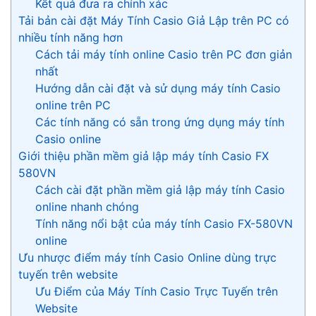
Kết quả đưa ra chính xác
Tải bản cài đặt Máy Tính Casio Giả Lập trên PC có
nhiều tính năng hơn
Cách tải máy tính online Casio trên PC đơn giản
nhất
Hướng dẫn cài đặt và sử dụng máy tính Casio
online trên PC
Các tính năng có sẵn trong ứng dụng máy tính
Casio online
Giới thiệu phần mềm giả lập máy tính Casio FX
580VN
Cách cài đặt phần mềm giả lập máy tính Casio
online nhanh chóng
Tính năng nổi bật của máy tính Casio FX-580VN
online
Ưu nhược điểm máy tính Casio Online dùng trực
tuyến trên website
Ưu Điểm của Máy Tính Casio Trực Tuyến trên
Website