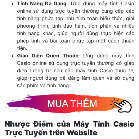
Tính Năng Đa Dạng:
Ứng dụng máy tính Casio
online sử dụng trực tuyến thường cung cấp các
tính năng phức tạp như tính toán biểu thức, giải
phương trình, tính đạo hàm, tích phân và nhiều
tính năng khác, giúp người dùng thực hiện các
phép tính và bài toán phức tạp một cách thuận
tiện.
Giao Diện Quen Thuộc:
Ứng dụng máy tính
Casio online sử dụng trực tuyến thường có giao
diện tương tự như các máy tính Casio thực tế,
giúp người dùng dễ dàng làm quen và sử dụng
các phím và tính năng.
Nhược Điểm của Máy Tính Casio
Trực Tuyến trên Website