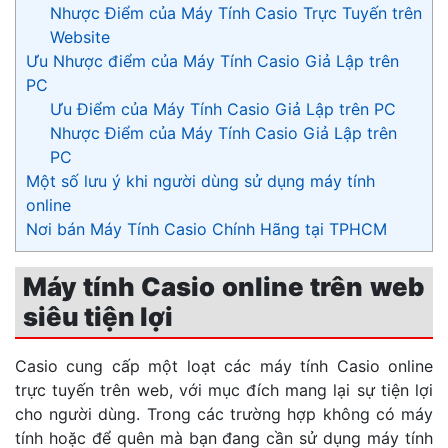
Nhược Điểm của Máy Tính Casio Trực Tuyến trên
Website
Ưu Nhược điểm của Máy Tính Casio Giả Lập trên
PC
Ưu Điểm của Máy Tính Casio Giả Lập trên PC
Nhược Điểm của Máy Tính Casio Giả Lập trên
PC
Một số lưu ý khi người dùng sử dụng máy tính
online
Nơi bán Máy Tính Casio Chính Hãng tại TPHCM
Máy tính Casio online trên web
siêu tiện lợi
Casio cung cấp một loạt các máy tính Casio online
trực tuyến trên web, với mục đích mang lại sự tiện lợi
cho người dùng. Trong các trường hợp không có máy
tính hoặc để quên mà bạn đang cần sử dụng máy tính