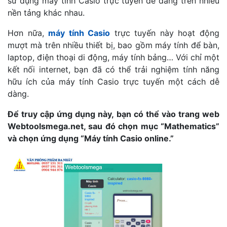
sử dụng máy tính Casio trực tuyến dễ dàng trên nhiều
nền tảng khác nhau.
Hơn nữa,
máy tính Casio
trực tuyến này hoạt động
mượt mà trên nhiều thiết bị, bao gồm máy tính để bàn,
laptop, điện thoại di động, máy tính bảng… Với chỉ một
kết nối internet, bạn đã có thể trải nghiệm tính năng
hữu ích của máy tính Casio trực tuyến một cách dễ
dàng.
Để truy cập ứng dụng này, bạn có thể vào trang web
Webtoolsmega.net, sau đó chọn mục “Mathematics”
và chọn ứng dụng “Máy tính Casio online.”