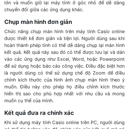
lớn và muốn giữ lại máy tính ở góc nhỏ để dễ dàng
chuyển đổi giữa các ứng dụng khác.
Chụp màn hình đơn giản
Chức năng chụp màn hình trên máy tính Casio online
được thiết kế đơn giản và tiện lợi. Người dùng sau khi
hoàn thành phép tính có thể dễ dàng chụp lại màn hình
kết quả. Kết quả này sau đó có thể được lưu lại và dán
vào các ứng dụng như Excel, Word, hoặc Powerpoint
để sử dụng hoặc báo cáo công việc. Điều đặc biệt hơn
là người dùng có thể sử dụng chế độ Zoom để điều
chỉnh kích thước của hình ảnh chụp màn hình theo ý
muốn. Điều này cho phép họ điều chỉnh kích thước
hiển thị sao cho phù hợp nhất với nhu cầu và mong
muốn cụ thể của mình.
Kết quả đưa ra chính xác
Khi sử dụng máy tính Casio online trên PC, người dùng