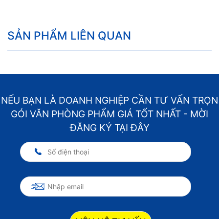
SẢN PHẨM LIÊN QUAN
NẾU BẠN LÀ DOANH NGHIỆP CẦN TƯ VẤN TRỌN
GÓI VĂN PHÒNG PHẨM GIÁ TỐT NHẤT - MỜI
ĐĂNG KÝ TẠI ĐÂY