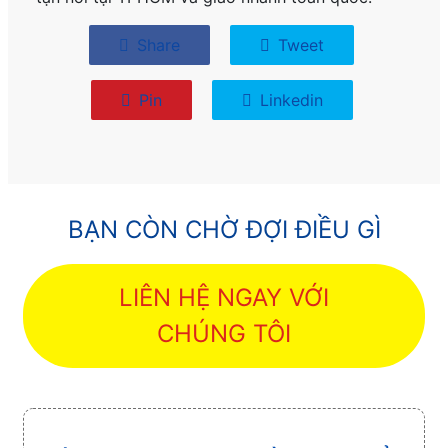
Share
Tweet
Pin
Linkedin
BẠN CÒN CHỜ ĐỢI ĐIỀU GÌ
LIÊN HỆ NGAY VỚI
CHÚNG TÔI