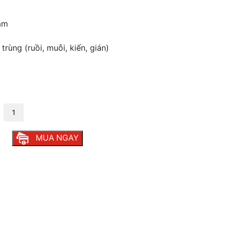
Nam
rùng (ruồi, muỗi, kiến, gián)
g
MUA NGAY