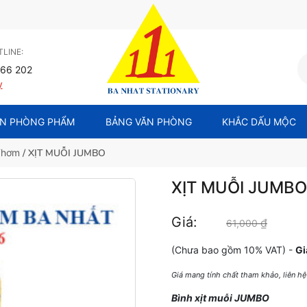
LINE:
66 202
y
N PHÒNG PHẨM
BẢNG VĂN PHÒNG
KHẮC DẤU MỘC
 Thơm
/ XỊT MUỖI JUMBO
XỊT MUỖI JUMBO
Giá:
₫
Giá gốc
61,000
(Chưa bao gồm 10% VAT) -
Gi
Giá mang tính chất tham khảo, liên h
Bình xịt muỗi JUMBO