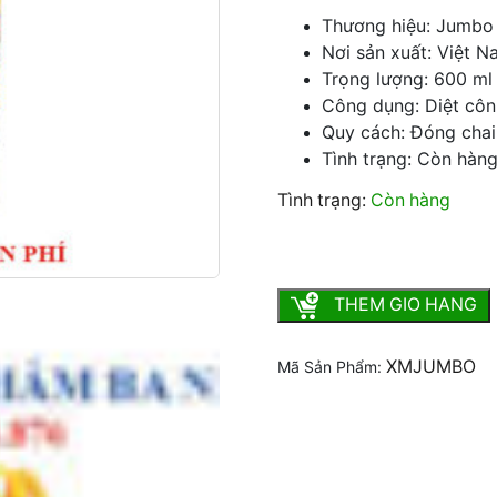
Thương hiệu: Jumbo
Nơi sản xuất: Việt 
Trọng lượng: 600 ml
Công dụng: Diệt côn t
Quy cách: Đóng chai
Tình trạng: Còn hàn
Tình trạng:
Còn hàng
XỊT MUỖI JUMBO số lượng
THEM GIO HANG
XMJUMBO
Mã Sản Phẩm: