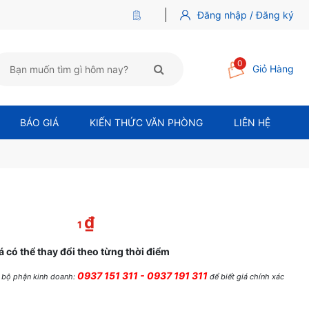
Đăng nhập / Đăng ký
0
Giỏ Hàng
BÁO GIÁ
KIẾN THỨC VĂN PHÒNG
LIÊN HỆ
₫
 là: 61,000 ₫.
Giá hiện tại là: 1 ₫.
1
á có thể thay đổi theo từng thời điểm
0937 151 311 - 0937 191 311
ệ bộ phận kinh doanh:
để biết giá chính xác