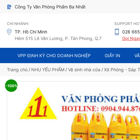
Công Ty Văn Phòng Phẩm Ba Nhất
CHI NHÁNH:
SUPPORT HOT
TP. Hồ Chí Minh
028 665
Hẻm 515 Lê Văn Lương, P. Tân Phong, Q.7
Gọi Nga
VPP ĐỊNH KỲ CHO DOANH NGHIỆP
GIẤY IN
VĂ
Trang chủ
/
NHU YẾU PHẨM
/
Vệ sinh nhà cửa
/
Xịt Phòng - Sáp
-100%