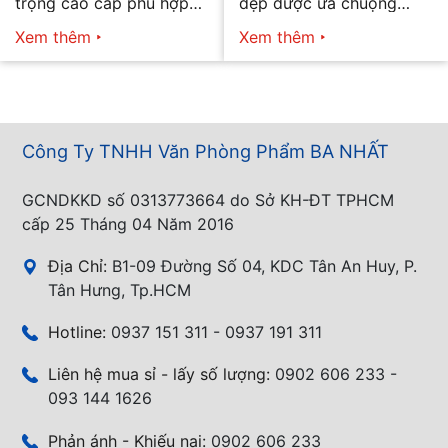
trọng cao cấp phù hợp
đẹp được ưa chuộng
mọi nhu cầu
năm 2026
Xem thêm
Xem thêm
Công Ty TNHH Văn Phòng Phẩm BA NHẤT
GCNDKKD số 0313773664 do Sở KH-ĐT TPHCM
cấp 25 Tháng 04 Năm 2016
Địa Chỉ:
B1-09 Đường Số 04, KDC Tân An Huy, P.
Tân Hưng, Tp.HCM
Hotline:
0937 151 311 - 0937 191 311
Liên hệ mua sỉ - lấy số lượng:
0902 606 233 -
093 144 1626
Phản ánh - Khiếu nại:
0902 606 233