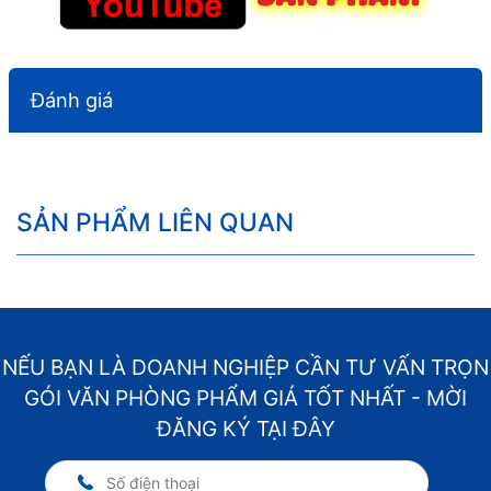
Đánh giá
SẢN PHẨM LIÊN QUAN
NẾU BẠN LÀ DOANH NGHIỆP CẦN TƯ VẤN TRỌN
GÓI VĂN PHÒNG PHẨM GIÁ TỐT NHẤT - MỜI
ĐĂNG KÝ TẠI ĐÂY