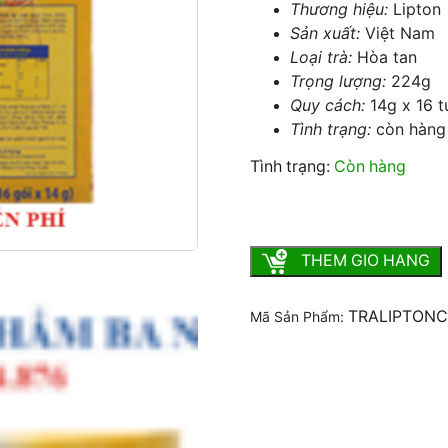
Thương hiệu:
Lipton
Sản xuất:
Việt Nam
Loại trà:
Hòa tan
Trọng lượng:
224g
Quy cách:
14g x 16 t
Tình trạng:
còn hàng
Tình trạng:
Còn hàng
Lipton Ice Tea chanh hộp 
THEM GIO HANG
TRALIPTON
Mã Sản Phẩm: