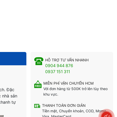
HỖ TRỢ TƯ VẤN NHANH
0904 944 876
0937 151 311
MIỄN PHÍ VẬN CHUYỂN HCM
Với đơn hàng từ 500K trở lên tùy theo
ích. Đặc
khu vực.
c nhà sản
chanh tự
THANH TOÁN ĐƠN GIẢN
Tiền mặt, Chuyển khoản, COD, Momo,
0
Visa, MasterCard...