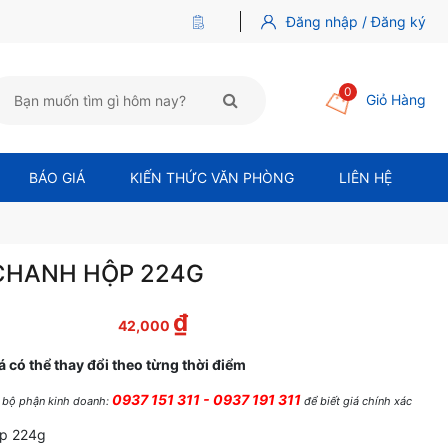
Đăng nhập / Đăng ký
0
Giỏ Hàng
BÁO GIÁ
KIẾN THỨC VĂN PHÒNG
LIÊN HỆ
 CHANH HỘP 224G
₫
 là: 46,000 ₫.
Giá hiện tại là: 42,000 ₫.
42,000
á có thể thay đổi theo từng thời điểm
0937 151 311 - 0937 191 311
ệ bộ phận kinh doanh:
để biết giá chính xác
ộp 224g