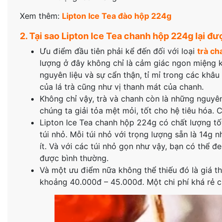
Xem thêm:
Lipton Ice Tea đào hộp 224g
2. Tại sao Lipton Ice Tea chanh hộp 224g lại đ
Ưu điểm đầu tiên phải kể đến đối với loại
trà ch
lượng ở đây không chỉ là cảm giác ngon miệng kh
nguyên liệu và sự cẩn thận, tỉ mỉ trong các khâ
của lá trà cũng như vị thanh mát của chanh.
Không chỉ vậy, trà và chanh còn là những nguyên
chúng ta giải tỏa mệt mỏi, tốt cho hệ tiêu hóa
Lipton Ice Tea chanh hộp 224g có chất lượng tố
túi nhỏ. Mỗi túi nhỏ với trọng lượng sẵn là 14g
ít. Và với các túi nhỏ gọn như vậy, bạn có thể
được bình thường.
Và một ưu điểm nữa không thể thiếu đó là giá t
khoảng 40.000đ – 45.000đ. Một chi phí khá rẻ 