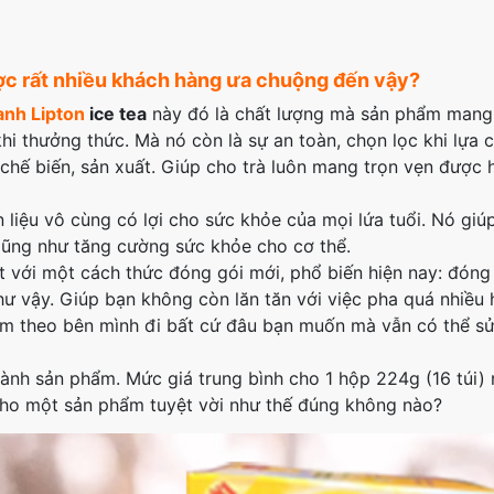
ược rất nhiều khách hàng ưa chuộng đến vậy?
anh Lipton
ice tea
này
đó là chất lượng mà sản phẩm mang 
i thưởng thức. Mà nó còn là sự an toàn, chọn lọc khi lựa 
u chế biến, sản xuất. Giúp cho trà luôn mang trọn vẹn được 
 liệu vô cùng có lợi cho sức khỏe của mọi lứa tuổi. Nó giú
. Cũng như tăng cường sức khỏe cho cơ thể.
t với một cách thức đóng gói mới, phổ biến hiện nay: đóng
 như vậy. Giúp bạn không còn lăn tăn với việc pha quá nhiều
 đem theo bên mình đi bất cứ đâu bạn muốn mà vẫn có thể s
hành sản phẩm. Mức giá trung bình cho 1 hộp 224g (16 túi)
cho một sản phẩm tuyệt vời như thế đúng không nào?