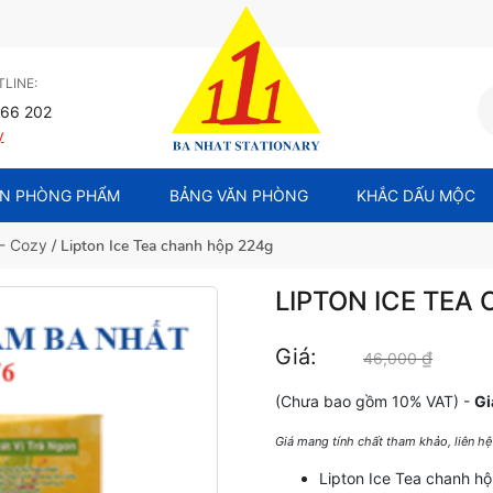
LINE:
66 202
y
N PHÒNG PHẨM
BẢNG VĂN PHÒNG
KHẮC DẤU MỘC
 - Cozy
/ Lipton Ice Tea chanh hộp 224g
LIPTON ICE TEA
Giá:
₫
Giá gốc
46,000
(Chưa bao gồm 10% VAT) -
Gi
Giá mang tính chất tham khảo, liên h
Lipton Ice Tea chanh h