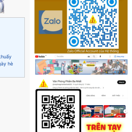
khuấy
gày hè