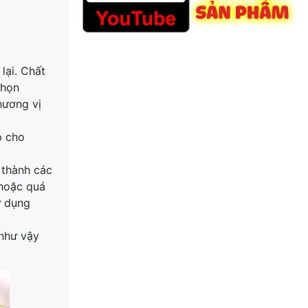
lại. Chất
chọn
hương vị
p cho
 thành các
 hoặc quá
ử dụng
 như vậy