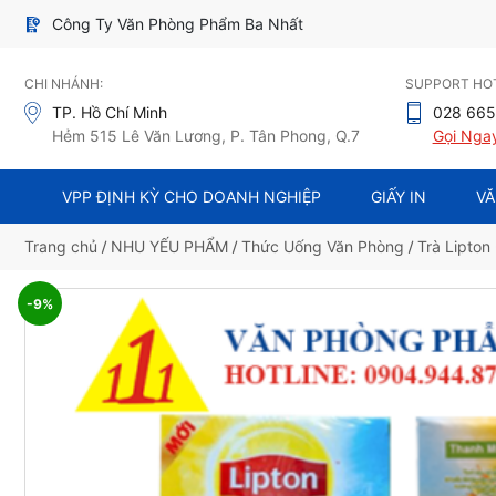
Công Ty Văn Phòng Phẩm Ba Nhất
CHI NHÁNH:
SUPPORT HOT
TP. Hồ Chí Minh
028 665
Hẻm 515 Lê Văn Lương, P. Tân Phong, Q.7
Gọi Nga
VPP ĐỊNH KỲ CHO DOANH NGHIỆP
GIẤY IN
VĂ
Trang chủ
/
NHU YẾU PHẨM
/
Thức Uống Văn Phòng
/
Trà Lipton
-9%