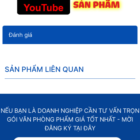
Đánh giá
SẢN PHẨM LIÊN QUAN
NẾU BẠN LÀ DOANH NGHIỆP CẦN TƯ VẤN TRỌN
GÓI VĂN PHÒNG PHẨM GIÁ TỐT NHẤT - MỜI
ĐĂNG KÝ TẠI ĐÂY