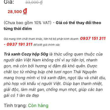
Giá:
₫
Giá gốc là: 33,000 ₫.
33,000
₫
Giá hiện tại là: 28,500 ₫.
28,500
(Chưa bao gồm 10% VAT) -
Giá có thể thay đổi theo
từng thời điểm
0937 151 311
Giá mang tính chất tham khảo, liên hệ bộ phận kinh doanh:
- 0937 191 311
để biết giá chính xác
Trà xanh Cozy hộp 50g
là thức uống quen thuộc của
người dân Việt Nam không chỉ vì sự tiện lợi, nhanh
gọn, mà còn bởi hương vị đậm đà khó quên. Được
chắt lọc từ những búp chè tươi ngon Thái Nguyên
mang trong mình vị trà xanh đậm, ngọt lậu và chát dịu,
phù hợp với khẩu vị người Việt. Giúp bạn thanh nhiệt,
giải độc, làm mát gan, chống mụn nhọt, giúp các bạn
gái có 1 làn da đẹp
Tình trạng:
Còn hàng