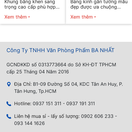
Khung bằng khen sang
Bảng kính gắn tường mẫu
trọng cao cấp phù hợp
đẹp được ưa chuộng
mọi nhu cầu
năm 2026
Xem thêm
Xem thêm
Công Ty TNHH Văn Phòng Phẩm BA NHẤT
GCNDKKD số 0313773664 do Sở KH-ĐT TPHCM
cấp 25 Tháng 04 Năm 2016
Địa Chỉ:
B1-09 Đường Số 04, KDC Tân An Huy, P.
Tân Hưng, Tp.HCM
Hotline:
0937 151 311 - 0937 191 311
Liên hệ mua sỉ - lấy số lượng:
0902 606 233 -
093 144 1626