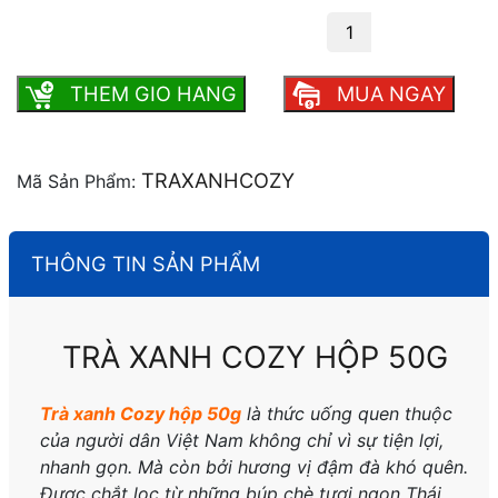
Trà xanh Cozy hộp 50g số lượng
THEM GIO HANG
MUA NGAY
TRAXANHCOZY
Mã Sản Phẩm:
THÔNG TIN SẢN PHẨM
TRÀ XANH COZY HỘP 50G
Trà xanh Cozy hộp 50g
là thức uống quen thuộc
của người dân Việt Nam không chỉ vì sự tiện lợi,
nhanh gọn. Mà còn bởi hương vị đậm đà khó quên.
Được chắt lọc từ những búp chè tươi ngon Thái