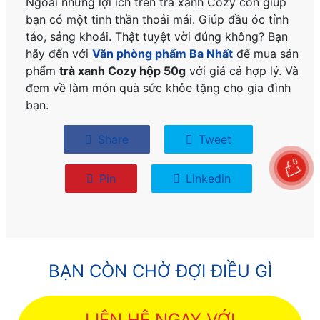
Ngoài những lợi ích trên trà xanh Cozy còn giúp
bạn có một tinh thần thoải mái. Giúp đầu óc tỉnh
táo, sảng khoái. Thật tuyệt vời đúng không? Bạn
hãy đến với
Văn phòng phẩm Ba Nhất
để mua sản
phẩm
trà xanh Cozy hộp 50g
với giá cả hợp lý. Và
đem về làm món quà sức khỏe tặng cho gia đình
bạn.
Share
Tweet
0
Pin
Linkedin
BẠN CÒN CHỜ ĐỢI ĐIỀU GÌ
LIÊN HỆ NGAY VỚI