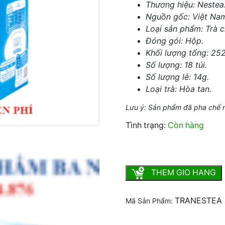
Thương hiệu: Nestea
Nguồn gốc: Việt Na
Loại sản phẩm: Trà c
Đóng gói: Hộp.
Khối lượng tổng: 25
Số lượng: 18 túi.
Số lượng lẻ: 14g.
Loại trà: Hòa tan.
Lưu ý: Sản phẩm đã pha chế 
Tình trạng:
Còn hàng
Trà chanh nestea hộp 252g
THEM GIO HANG
TRANESTEA
Mã Sản Phẩm: