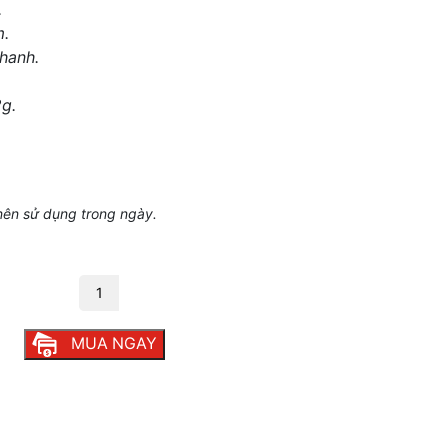
.
m.
hanh.
2g.
nên sử dụng trong ngày.
 số lượng
MUA NGAY