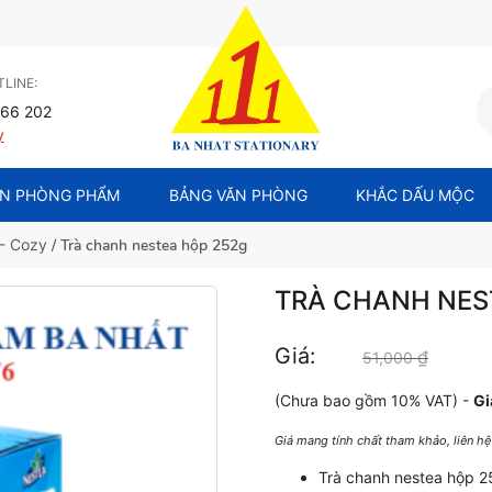
LINE:
66 202
y
N PHÒNG PHẨM
BẢNG VĂN PHÒNG
KHẮC DẤU MỘC
 - Cozy
/ Trà chanh nestea hộp 252g
TRÀ CHANH NES
Giá:
₫
Giá gốc
51,000
(Chưa bao gồm 10% VAT) -
Gi
Giá mang tính chất tham khảo, liên h
Trà chanh nestea hộp 