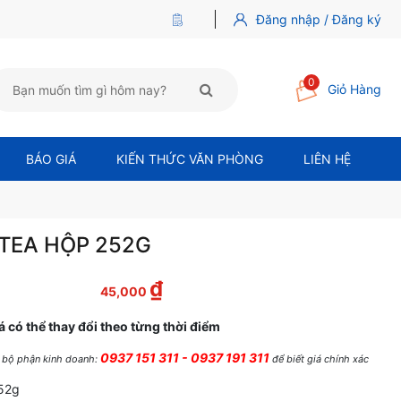
Đăng nhập / Đăng ký
0
Giỏ Hàng
BÁO GIÁ
KIẾN THỨC VĂN PHÒNG
LIÊN HỆ
TEA HỘP 252G
₫
 là: 51,000 ₫.
Giá hiện tại là: 45,000 ₫.
45,000
á có thể thay đổi theo từng thời điểm
0937 151 311 - 0937 191 311
ệ bộ phận kinh doanh:
để biết giá chính xác
252g