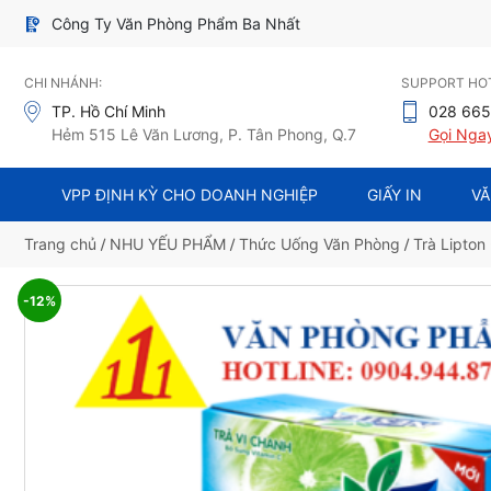
Công Ty Văn Phòng Phẩm Ba Nhất
CHI NHÁNH:
SUPPORT HOT
TP. Hồ Chí Minh
028 665
Hẻm 515 Lê Văn Lương, P. Tân Phong, Q.7
Gọi Nga
VPP ĐỊNH KỲ CHO DOANH NGHIỆP
GIẤY IN
VĂ
Trang chủ
/
NHU YẾU PHẨM
/
Thức Uống Văn Phòng
/
Trà Lipton
-12%