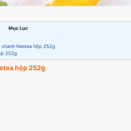
Mục Lục
g
trà chanh Nestea hộp 252g
hộp 252g
estea hộp 252g