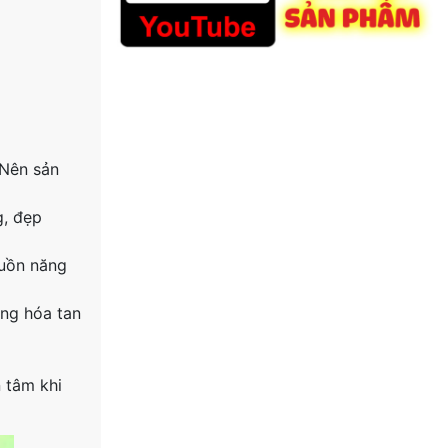
 Nên sản
g, đẹp
guồn năng
àng hóa tan
 tâm khi