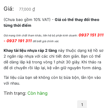
Giá:
₫
77,000
(Chưa bao gồm 10% VAT) -
Giá có thể thay đổi theo
từng thời điểm
0937 151 311
Giá mang tính chất tham khảo, liên hệ bộ phận kinh doanh:
- 0937 191 311
để biết giá chính xác
Khay tài liệu nhựa ráp 2 tầng
này thuộc dạng kệ hồ sơ
2 ngăn ráp nhựa với các chi tiết đơn giản. Bạn có thể
dễ dàng lắp kệ trong vòng 1 phút 30 giây. Khi tháo ra
để di chuyển rồi lắp lại, kệ vẫn giữ nguyên form dáng.
Tài liệu của bạn sẽ không còn bị bừa bộn, lẫn lộn vào
với nhau.
Tình trạng:
Còn hàng
Kệ 2 tầng ráp nhựa 182-2 số lượng