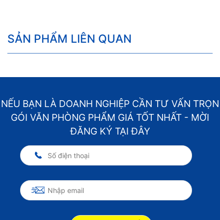
SẢN PHẨM LIÊN QUAN
NẾU BẠN LÀ DOANH NGHIỆP CẦN TƯ VẤN TRỌN
GÓI VĂN PHÒNG PHẨM GIÁ TỐT NHẤT - MỜI
ĐĂNG KÝ TẠI ĐÂY