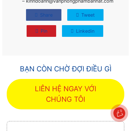
– kinhdoanh@vanphongphambanhat.com
Share
Tweet
Pin
Linkedin
BẠN CÒN CHỜ ĐỢI ĐIỀU GÌ
LIÊN HỆ NGAY VỚI
CHÚNG TÔI
0