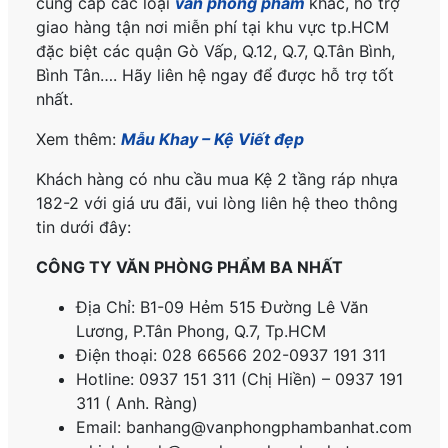
cung cấp các loại
văn phòng phẩm
khác, hỗ trợ
giao hàng tận nơi miễn phí tại khu vực tp.HCM
đặc biệt các quận Gò Vấp, Q.12, Q.7, Q.Tân Bình,
Bình Tân…. Hãy liên hệ ngay để được hỗ trợ tốt
nhất.
Xem thêm:
Mẫu Khay – Kệ Viết đẹp
Khách hàng có nhu cầu mua Kệ 2 tầng ráp nhựa
182-2 với giá ưu đãi, vui lòng liên hệ theo thông
tin dưới đây:
CÔNG TY VĂN PHÒNG PHẨM BA NHẤT
Địa Chỉ: B1-09 Hẻm 515 Đường Lê Văn
Lương, P.
Tân Phong, Q.7, Tp.HCM
Điện thoại: 028 66566 202-0937 191 311
Hotline: 0937 151 311 (Chị Hiền) – 0937 191
311 ( Anh. Ràng)
Email: banhang@vanphongphambanhat.com