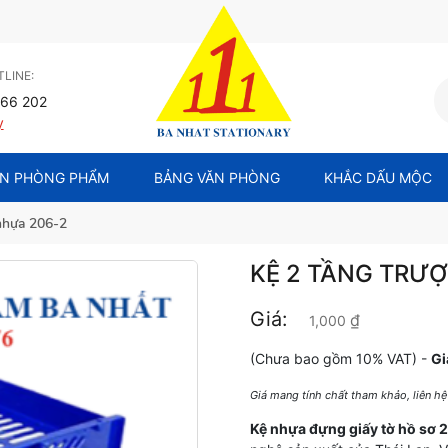
LINE:
66 202
y
N PHÒNG PHẨM
BẢNG VĂN PHÒNG
KHẮC DẤU MỘC
 nhựa 206-2
KỆ 2 TẦNG TRƯỢ
Giá:
₫
1,000
(Chưa bao gồm 10% VAT) -
Gi
Giá mang tính chất tham khảo, liên h
Kệ nhựa đựng giấy tờ hồ sơ 2