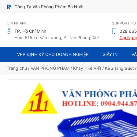
Công Ty Văn Phòng Phẩm Ba Nhất
CHI NHÁNH:
SUPPORT HOT
TP. Hồ Chí Minh
028 665
Hẻm 515 Lê Văn Lương, P. Tân Phong, Q.7
Gọi Nga
VPP ĐỊNH KỲ CHO DOANH NGHIỆP
GIẤY IN
VĂ
Trang chủ
/
VĂN PHÒNG PHẨM
/
Khay - Kệ Viết
/ Kệ 2 tầng trượt