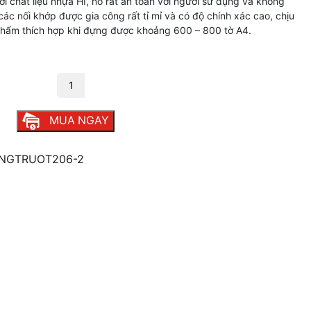
ới chất liệu nhựa HI, nó rất an toàn với người sử dụng và không
các nối khớp được gia công rất tỉ mỉ và có độ chính xác cao, chịu
phẩm thích hợp khi đựng được khoảng 600 – 800 tờ A4.
2 số lượng
MUA NGAY
NGTRUOT206-2