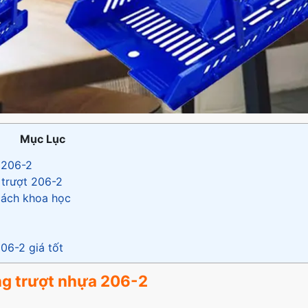
Mục Lục
 206-2
 trượt 206-2
cách khoa học
06-2 giá tốt
ng trượt nhựa 206-2