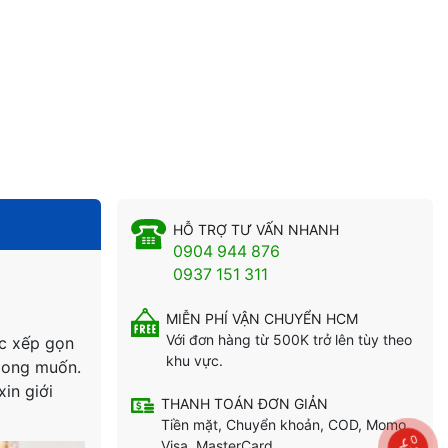
HỖ TRỢ TƯ VẤN NHANH
0904 944 876
0937 151 311
MIỄN PHÍ VẬN CHUYỂN HCM
Với đơn hàng từ 500K trở lên tùy theo
ợc xếp gọn
khu vực.
 mong muốn.
in giới
THANH TOÁN ĐƠN GIẢN
Tiền mặt, Chuyển khoản, COD, Momo,
0
Visa, MasterCard...