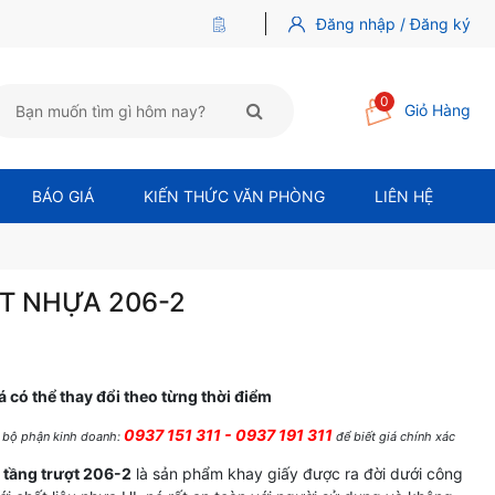
Đăng nhập / Đăng ký
0
Giỏ Hàng
BÁO GIÁ
KIẾN THỨC VĂN PHÒNG
LIÊN HỆ
T NHỰA 206-2
á có thể thay đổi theo từng thời điểm
0937 151 311 - 0937 191 311
ệ bộ phận kinh doanh:
để biết giá chính xác
 tầng trượt 206-2
là sản phẩm khay giấy được ra đời dưới công