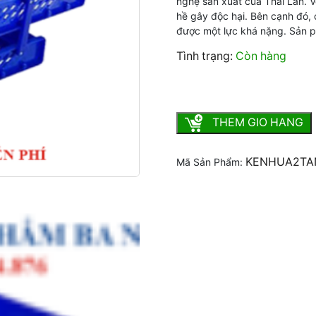
nghệ sản xuất của Thái Lan. V
hề gây độc hại. Bên cạnh đó, 
được một lực khá nặng. Sản 
Tình trạng:
Còn hàng
Kệ 2 tầng trượt nhựa 206-
THEM GIO HANG
KENHUA2TA
Mã Sản Phẩm: