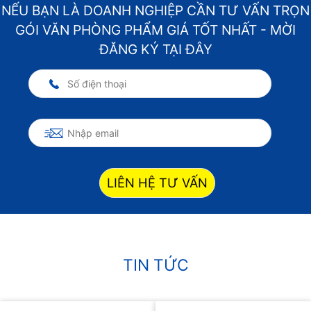
NẾU BẠN LÀ DOANH NGHIỆP CẦN TƯ VẤN TRỌN
GÓI VĂN PHÒNG PHẨM GIÁ TỐT NHẤT - MỜI
ĐĂNG KÝ TẠI ĐÂY
LIÊN HỆ TƯ VẤN
TIN TỨC