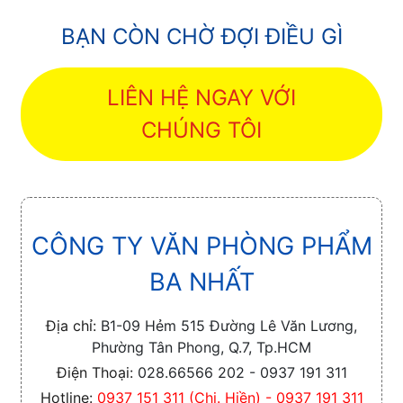
BẠN CÒN CHỜ ĐỢI ĐIỀU GÌ
LIÊN HỆ NGAY VỚI
CHÚNG TÔI
CÔNG TY VĂN PHÒNG PHẨM
BA NHẤT
Địa chỉ:
B1-09 Hẻm 515 Đường Lê Văn Lương,
Phường Tân Phong, Q.7, Tp.HCM
Điện Thoại:
028.66566 202 - 0937 191 311
Hotline:
0937 151 311 (Chị. Hiền) - 0937 191 311