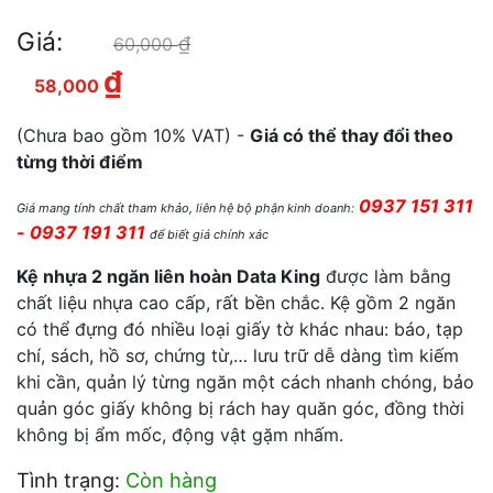
Giá:
₫
Giá gốc là: 60,000 ₫.
60,000
₫
Giá hiện tại là: 58,000 ₫.
58,000
(Chưa bao gồm 10% VAT) -
Giá có thể thay đổi theo
từng thời điểm
0937 151 311
Giá mang tính chất tham khảo, liên hệ bộ phận kinh doanh:
- 0937 191 311
để biết giá chính xác
Kệ nhựa 2 ngăn liên hoàn Data K
ing
được làm bằng
chất liệu nhựa cao cấp, rất bền chắc. Kệ gồm 2 ngăn
có thể đựng đó nhiều loại giấy tờ khác nhau: báo, tạp
chí, sách, hồ sơ, chứng từ,… lưu trữ dễ dàng tìm kiếm
khi cần, quản lý từng ngăn một cách nhanh chóng, bảo
quản góc giấy không bị rách hay quăn góc, đồng thời
không bị ẩm mốc, động vật gặm nhấm.
Tình trạng:
Còn hàng