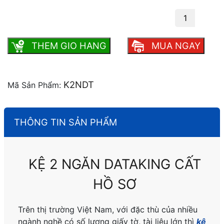
Kệ 2 ngăn Dataking cất hồ sơ số lượng
THEM GIO HANG
MUA NGAY
K2NDT
Mã Sản Phẩm:
THÔNG TIN SẢN PHẨM
KỆ 2 NGĂN DATAKING CẤT
HỒ SƠ
Trên thị trường Việt Nam, với đặc thù của nhiều
ngành nghề có số lượng giấy tờ, tài liệu lớn thì
kệ