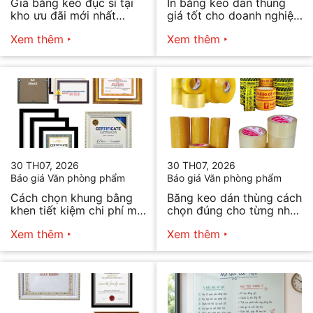
Giá băng keo đục sỉ tại
In băng keo dán thùng
kho ưu đãi mới nhất
giá tốt cho doanh nghiệp
2026
bán hàng
Xem thêm
Xem thêm
30 TH07, 2026
30 TH07, 2026
Báo giá Văn phòng phẩm
Báo giá Văn phòng phẩm
Cách chọn khung bằng
Băng keo dán thùng cách
khen tiết kiệm chi phí mà
chọn đúng cho từng nhu
vẫn đẹp
cầu
Xem thêm
Xem thêm