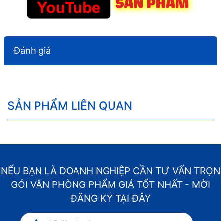
Đánh giá
SẢN PHẨM LIÊN QUAN
NẾU BẠN LÀ DOANH NGHIỆP CẦN TƯ VẤN TRỌN
GÓI VĂN PHÒNG PHẨM GIÁ TỐT NHẤT - MỜI
ĐĂNG KÝ TẠI ĐÂY