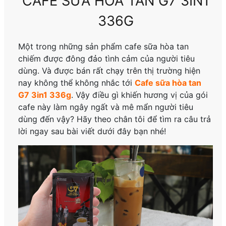
CAFE SỮA HÒA TAN G7 3IN1
336G
Một trong những sản phẩm cafe sữa hòa tan
chiếm được đông đảo tình cảm của người tiêu
dùng. Và được bán rất chạy trên thị trường hiện
nay không thể không nhắc tới
Cafe sữa hòa tan
G7
3in1
336g
. Vậy điều gì khiến hương vị của gói
cafe này làm ngây ngất và mê mẩn người tiêu
dùng đến vậy? Hãy theo chân tôi để tìm ra câu trả
lời ngay sau bài viết dưới đây bạn nhé!