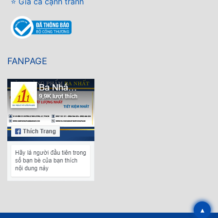
⭐ Giá cả cạnh tranh
FANPAGE
▴