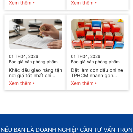
ngay trong ngày 2026
Xem thêm
Xem thêm
01 TH04, 2026
01 TH04, 2026
Báo giá Văn phòng phẩm
Báo giá Văn phòng phẩm
Khắc dấu giao hàng tận
Đặt làm con dấu online
nơi giá tốt nhất chỉ
TPHCM nhanh gọn
hôm nay
2026
Xem thêm
Xem thêm
NẾU BẠN LÀ DOANH NGHIỆP CẦN TƯ VẤN TRỌN