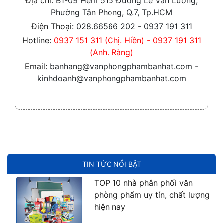
Địa chỉ:
B1-09 Hẻm 515 Đường Lê Văn Lương,
Phường Tân Phong, Q.7, Tp.HCM
Điện Thoại:
028.66566 202 - 0937 191 311
Hotline:
0937 151 311 (Chị. Hiền) - 0937 191 311
(Anh. Ràng)
Email:
banhang@vanphongphambanhat.com -
kinhdoanh@vanphongphambanhat.com
TIN TỨC NỔI BẬT
TOP 10 nhà phân phối văn
phòng phẩm uy tín, chất lượng
hiện nay