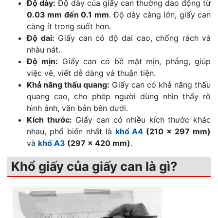
Độ dày:
Độ dày của giấy can thường dao động từ
0.03 mm đến 0.1 mm
. Độ dày càng lớn, giấy can
càng ít trong suốt hơn.
Độ dai:
Giấy can có độ dai cao, chống rách và
nhàu nát.
Độ mịn:
Giấy can có bề mặt mịn, phẳng, giúp
việc vẽ, viết dễ dàng và thuận tiện.
Khả năng thấu quang:
Giấy can có khả năng thấu
quang cao, cho phép người dùng nhìn thấy rõ
hình ảnh, văn bản bên dưới.
Kích thước:
Giấy can có nhiều kích thước khác
nhau, phổ biến nhất là
khổ A4
(210 x 297 mm)
và
khổ A3
(297 x 420 mm)
.
Khổ giấy của giấy can là gì?