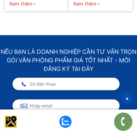
hôm nay
2026
Xem thêm
Xem thêm
NẾU BẠN LÀ DOANH NGHIỆP CẦN TƯ VẤN TRỌN
GÓI VĂN PHÒNG PHẨM GIÁ TỐT NHẤT - MỜI
ĐĂNG KÝ TẠI ĐÂY
▴
LIÊN HỆ TƯ VẤN