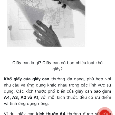
Giấy can là gì? Giấy can có bao nhiêu loại khổ
giấy?
Khổ giấy của giấy can
thường đa dạng, phù hợp với
nhu cầu và ứng dụng khác nhau trong các lĩnh vực sử
dụng. Các kích thước phổ biến của giấy can
bao gồm
A4, A3, A2 và A1,
với mỗi kích thước đều có ưu điểm
và tính ứng dụng riêng.
Ví dụ, giấy can
kích thước A4
thường được sử dụng
0