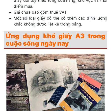
thay đổi tùy theo từng cửa hàng, khu vực và thời
điểm mua.
Ảnh 2 mặt bóng
180
50
Giá chưa bao gồm thuế VAT.
Một số loại giấy có thể có thêm các định lượng
Ảnh 2 mặt bóng
230
50
khác không được liệt kê trong bảng.
Ứng dụng khổ giấy A3 trong
cuộc sống ngày nay