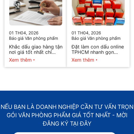
01 TH04, 2026
01 TH04, 2026
Báo giá Văn phòng phẩm
Báo giá Văn phòng phẩm
Khắc dấu giao hàng tận
Đặt làm con dấu online
nơi giá tốt nhất chỉ
TPHCM nhanh gọn
hôm nay
2026
Xem thêm
Xem thêm
NẾU BẠN LÀ DOANH NGHIỆP CẦN TƯ VẤN TRỌN
GÓI VĂN PHÒNG PHẨM GIÁ TỐT NHẤT - MỜI
ĐĂNG KÝ TẠI ĐÂY