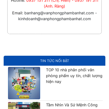
Hotline:
0937 151 311 (Chị. Hiền) - 0937 191 311
(Anh. Ràng)
Email:
banhang@vanphongphambanhat.com -
kinhdoanh@vanphongphambanhat.com
TIN TỨC NỔI BẬT
TOP 10 nhà phân phối văn
phòng phẩm uy tín, chất lượng
hiện nay
Tầm Nhìn Và Sứ Mệnh Công