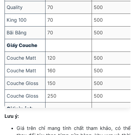
Quality
70
500
King 100
70
500
Bãi Bằng
70
500
Giấy Couche
Couche Matt
120
500
Couche Matt
160
500
Couche Gloss
150
500
Couche Gloss
250
500
Giấy in ảnh
Lưu ý:
Ảnh 1 mặt bóng
115
100
Giá trên chỉ mang tính chất tham khảo, có thể
Ảnh 1 mặt bóng
135
100