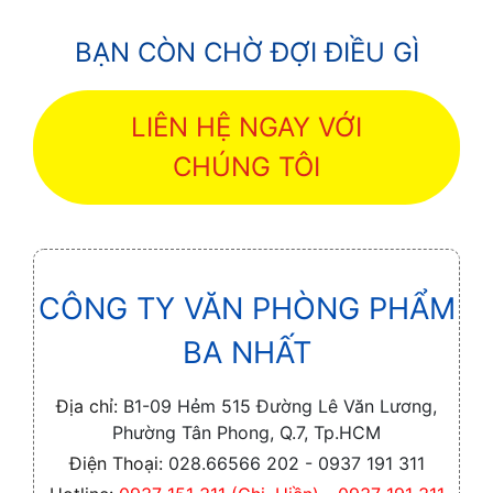
BẠN CÒN CHỜ ĐỢI ĐIỀU GÌ
LIÊN HỆ NGAY VỚI
CHÚNG TÔI
CÔNG TY VĂN PHÒNG PHẨM
BA NHẤT
Địa chỉ:
B1-09 Hẻm 515 Đường Lê Văn Lương,
Phường Tân Phong, Q.7, Tp.HCM
Điện Thoại:
028.66566 202 - 0937 191 311