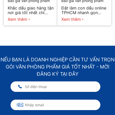
Báo giá Văn phòng phẩm
Báo giá Văn phòng phẩm
Khắc dấu giao hàng tận
Đặt làm con dấu online
nơi giá tốt nhất chỉ
TPHCM nhanh gọn
hôm nay
2026
Xem thêm
Xem thêm
NẾU BẠN LÀ DOANH NGHIỆP CẦN TƯ VẤN TRỌN
GÓI VĂN PHÒNG PHẨM GIÁ TỐT NHẤT - MỜI
ĐĂNG KÝ TẠI ĐÂY