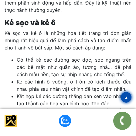
thêm phần sinh động và hấp dẫn. Đây là kỹ thuật nên
thực hành thường xuyên.
Kẻ sọc và kẻ ô
Kẻ sọc và kẻ ô là những họa tiết trang trí đơn giản
nhưng rất hiệu quả để làm phá cách và tạo điểm nhấn
cho tranh vẽ bút sáp. Một số cách áp dụng:
Có thể kẻ các đường sọc dọc, sọc ngang trên
các bề mặt như quần áo, tường nhà… để phá
cách màu nền, tạo sự nhịp nhàng cho tổng thể.
Kẻ các hình ô vuông, ô tròn có kích thước đều
nhau phía sau nhân vật chính để tạo điểm nhấn.
Kết hợp kẻ các đường thẳng đan xen vào nhau để
▴
tạo thành các hoa văn hình học độc đáo.
Dùng màu sắc tương phản với màu nền để làm
nổi bật các họa tiết kẻ sọc, kẻ ô.
Chú ý kẻ các đường thẳng song song với nhau để
tạo sự đều đặn, ngăn nắp.