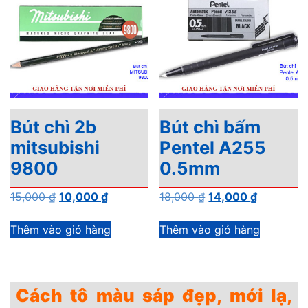
Bút chì 2b
Bút chì bấm
mitsubishi
Pentel A255
9800
0.5mm
Giá
Giá
Giá
Giá
15,000
₫
10,000
₫
18,000
₫
14,000
₫
gốc
hiện
gốc
hiện
là:
tại
là:
tại
Thêm vào giỏ hàng
Thêm vào giỏ hàng
15,000 ₫.
là:
18,000 ₫.
là:
10,000 ₫.
14,000 ₫.
Cách tô màu sáp đẹp, mới lạ,