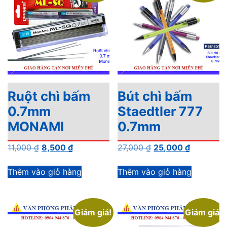
Ruột chì bấm
Bút chì bấm
0.7mm
Staedtler 777
MONAMI
0.7mm
Giá
Giá
Giá
Giá
11,000
₫
8,500
₫
27,000
₫
25,000
₫
gốc
hiện
gốc
hiện
là:
tại
là:
tại
Thêm vào giỏ hàng
Thêm vào giỏ hàng
11,000 ₫.
là:
27,000 ₫.
là:
8,500 ₫.
25,000 ₫.
Giảm giá!
Giảm giá!