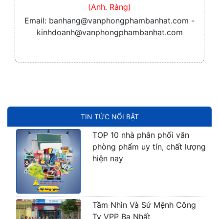
(Anh. Ràng)
Email:
banhang@vanphongphambanhat.com -
kinhdoanh@vanphongphambanhat.com
TIN TỨC NỔI BẬT
TOP 10 nhà phân phối văn
phòng phẩm uy tín, chất lượng
hiện nay
Tầm Nhìn Và Sứ Mệnh Công
Ty VPP Ba Nhất