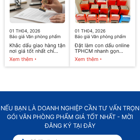
01 TH04, 2026
01 TH04, 2026
Báo giá Văn phòng phẩm
Báo giá Văn phòng phẩm
Khắc dấu giao hàng tận
Đặt làm con dấu online
nơi giá tốt nhất chỉ
TPHCM nhanh gọn
hôm nay
2026
Xem thêm
Xem thêm
NẾU BẠN LÀ DOANH NGHIỆP CẦN TƯ VẤN TRỌN
GÓI VĂN PHÒNG PHẨM GIÁ TỐT NHẤT - MỜI
ĐĂNG KÝ TẠI ĐÂY