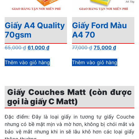
Giấy A4 Quality
Giấy Ford Màu
70gsm
A4 70
Giá
Giá
Giá
Giá
65,000
₫
61,000
₫
77,000
₫
75,000
₫
gốc
hiện
gốc
hiện
là:
tại
là:
tại
Thêm vào giỏ hàng
Thêm vào giỏ hàng
65,000 ₫.
là:
77,000 ₫.
là:
61,000 ₫.
75,000 ₫.
Giấy Couches Matt (còn được
gọi là giấy C Matt)
Đặc điểm: Đây là loại giấy in tương tự giấy Couche
nhưng có bề mặt mịn và mờ hơn, không bị chói mắt và
bảo vệ mắt nhưng khi in sẽ lâu khô hơn các loại giấy