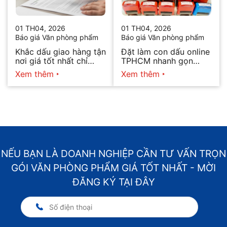
01 TH04, 2026
01 TH04, 2026
Báo giá Văn phòng phẩm
Báo giá Văn phòng phẩm
Khắc dấu giao hàng tận
Đặt làm con dấu online
nơi giá tốt nhất chỉ
TPHCM nhanh gọn
hôm nay
2026
Xem thêm
Xem thêm
NẾU BẠN LÀ DOANH NGHIỆP CẦN TƯ VẤN TRỌN
GÓI VĂN PHÒNG PHẨM GIÁ TỐT NHẤT - MỜI
ĐĂNG KÝ TẠI ĐÂY