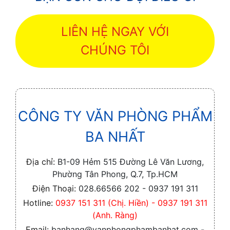
LIÊN HỆ NGAY VỚI
CHÚNG TÔI
CÔNG TY VĂN PHÒNG PHẨM
BA NHẤT
Địa chỉ:
B1-09 Hẻm 515 Đường Lê Văn Lương,
Phường Tân Phong, Q.7, Tp.HCM
Điện Thoại:
028.66566 202 - 0937 191 311
Hotline:
0937 151 311 (Chị. Hiền) - 0937 191 311
(Anh. Ràng)
Email:
banhang@vanphongphambanhat.com -