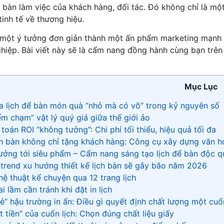
 bàn làm việc của khách hàng, đối tác. Đó không chỉ là một
inh tế về thương hiệu.
 một ý tưởng đơn giản thành một ấn phẩm marketing mạnh m
hiệp. Bài viết này sẽ là cẩm nang đồng hành cùng bạn trên 
Mục Lục
ủa lịch để bàn món quà “nhỏ mà có võ” trong kỷ nguyên số
iểm chạm” vật lý quý giá giữa thế giới ảo
 toán ROI “không tưởng”: Chi phí tối thiểu, hiệu quả tối đa
ch bàn không chỉ tặng khách hàng: Công cụ xây dựng văn hó
 tưởng tới siêu phẩm – Cẩm nang sáng tạo lịch để bàn độc 
t trend xu hướng thiết kế lịch bàn sẽ gây bão năm 2026
hệ thuật kể chuyện qua 12 trang lịch
ai lầm cần tránh khi đặt in lịch
 xẻ” hậu trường in ấn: Điều gì quyết định chất lượng một cuố
t tiền” của cuốn lịch: Chọn đúng chất liệu giấy