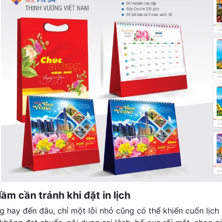
 lầm cần tránh khi đặt in lịch
g hay đến đâu, chỉ một lỗi nhỏ cũng có thể khiến cuốn lịch