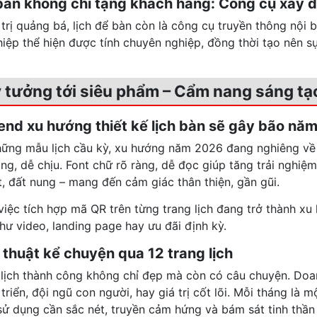
 bàn không chỉ tặng khách hàng: Công cụ xây d
 trị quảng bá, lịch để bàn còn là công cụ truyền thông nội
iệp thể hiện được tính chuyên nghiệp, đồng thời tạo nên sự
 ý tưởng tới siêu phẩm – Cẩm nang sáng t
trend xu hướng thiết kế lịch bàn sẽ gây bão nă
hững mẫu lịch cầu kỳ, xu hướng năm 2026 đang nghiêng về t
ng, dễ chịu. Font chữ rõ ràng, dễ đọc giúp tăng trải nghiệ
t, đất nung – mang đến cảm giác thân thiện, gần gũi.
việc tích hợp mã QR trên từng trang lịch đang trở thành xu 
hư video, landing page hay ưu đãi định kỳ.
 thuật kể chuyện qua 12 trang lịch
lịch thành công không chỉ đẹp mà còn có câu chuyện. Doa
 triển, đội ngũ con người, hay giá trị cốt lõi. Mỗi tháng l
sử dụng cần sắc nét, truyền cảm hứng và bám sát tinh thần