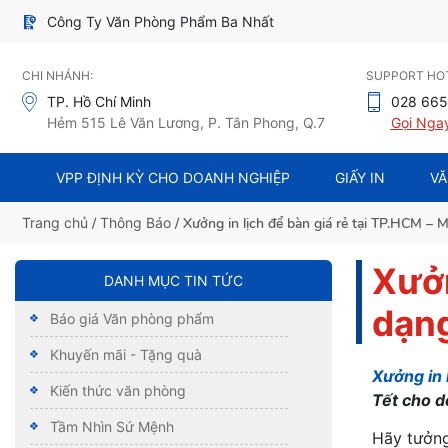
Công Ty Văn Phòng Phẩm Ba Nhất
CHI NHÁNH:
SUPPORT HOT
TP. Hồ Chí Minh
028 665
Hẻm 515 Lê Văn Lương, P. Tân Phong, Q.7
Gọi Nga
VPP ĐỊNH KỲ CHO DOANH NGHIỆP
GIẤY IN
VĂ
Trang chủ
/
Thông Báo
/ Xưởng in lịch để bàn giá rẻ tại TP.HCM –
Xưởn
DANH MỤC TIN TỨC
dạng
Báo giá Văn phòng phẩm
Khuyến mãi - Tặng quà
Xưởng in 
Kiến thức văn phòng
Tết cho d
Tầm Nhìn Sứ Mệnh
Hãy tưởng