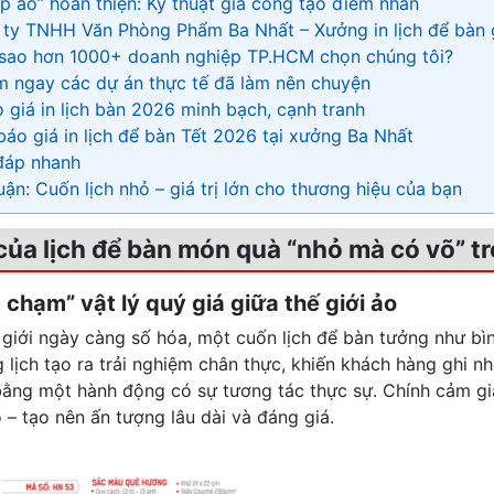
ớp áo” hoàn thiện: Kỹ thuật gia công tạo điểm nhấn
 ty TNHH Văn Phòng Phẩm Ba Nhất – Xưởng in lịch để bàn 
i sao hơn 1000+ doanh nghiệp TP.HCM chọn chúng tôi?
m ngay các dự án thực tế đã làm nên chuyện
o giá in lịch bàn 2026 minh bạch, cạnh tranh
báo giá in lịch để bàn Tết 2026 tại xưởng Ba Nhất
 đáp nhanh
 luận: Cuốn lịch nhỏ – giá trị lớn cho thương hiệu của bạn
 của lịch để bàn món quà “nhỏ mà có võ” 
 chạm” vật lý quý giá giữa thế giới ảo
 giới ngày càng số hóa, một cuốn lịch để bàn tưởng như bình
g lịch tạo ra trải nghiệm chân thực, khiến khách hàng ghi 
bằng một hành động có sự tương tác thực sự. Chính cảm g
o – tạo nên ấn tượng lâu dài và đáng giá.