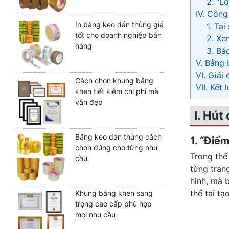
2. “L
IV. Công
In băng keo dán thùng giá
1. Tạ
tốt cho doanh nghiệp bán
2. Xe
hàng
3. Bá
V. Bảng 
VI. Giải
Cách chọn khung bằng
VII. Kết
khen tiết kiệm chi phí mà
vẫn đẹp
I. Hút
Băng keo dán thùng cách
1. “Điểm
chọn đúng cho từng nhu
Trong thế
cầu
từng tran
hình, mà 
thể tái tạ
Khung bằng khen sang
trọng cao cấp phù hợp
mọi nhu cầu