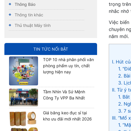
trọng trên
Thông Báo
nhắc nhớ t
Thông tin khác
Việc biến
Thủ thuật Máy tính
chuyên ng
năm mới.
TIN TỨC NỔI BẬT
TOP 10 nhà phân phối văn
I. Hút c
phòng phẩm uy tín, chất
1. “Đ
lượng hiện nay
2. Bài
3. Lị
II. Từ ý
Tầm Nhìn Và Sứ Mệnh
1. Bắ
Công Ty VPP Ba Nhất
2. Ng
3. 7 s
Giá băng keo đục sỉ tại
III. “Mổ
kho ưu đãi mới nhất 2026
1. “Mặ