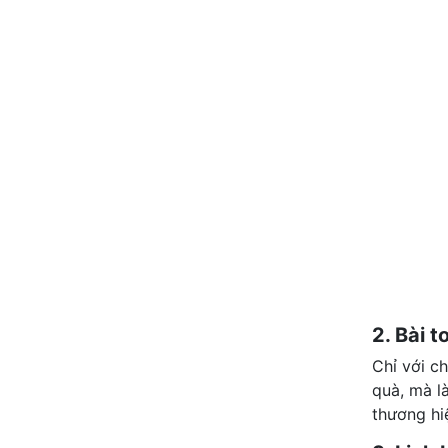
2. Bài t
Chỉ với c
quà, mà là
thương hi