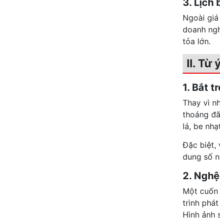
3. Lịch
Ngoài giá
doanh ngh
tỏa lớn.
II. Từ
1. Bắt 
Thay vì n
thoáng đã
lá, be nhạ
Đặc biệt, 
dung số n
2. Nghệ
Một cuốn 
trình phát
Hình ảnh 