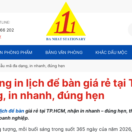
LINE:
66 202
y
N PHÒNG PHẨM
BẢNG VĂN PHÒNG
KHẮC DẤU MỘC
 Mẫu mã đa dạng, in nhanh, đúng hẹn
g in lịch để bàn giá rẻ tạ
, in nhanh, đúng hẹn
lịch để bàn
giá rẻ tại TP.HCM, nhận in nhanh – đúng hẹn, t
oanh nghiệp.
 tượng, mỗi buổi sáng trong suốt 365 ngày của năm 2026, 