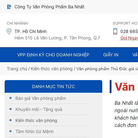
Công Ty Văn Phòng Phẩm Ba Nhất
CHI NHÁNH:
SUPPORT HOT
TP. Hồ Chí Minh
028 665
Hẻm 515 Lê Văn Lương, P. Tân Phong, Q.7
Gọi Nga
VPP ĐỊNH KỲ CHO DOANH NGHIỆP
GIẤY IN
VĂ
Trang chủ
/
Kiến thức văn phòng
/ Văn phòng phẩm Thủ Đức giá s
Văn 
DANH MỤC TIN TỨC
Báo giá Văn phòng phẩm
Ba Nhất l
Khuyến mãi - Tặng quà
ngoài nướ
khách hà
Kiến thức văn phòng
cách đơn g
Tầm Nhìn Sứ Mệnh