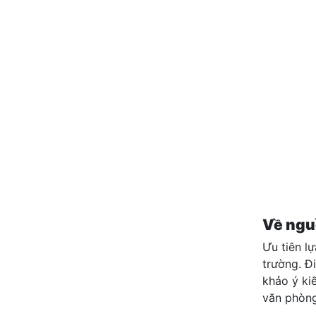
Về ngu
Ưu tiên l
trường. Đ
khảo ý ki
văn phòng