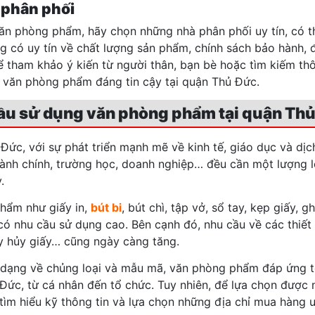
 phân phối
ăn phòng phẩm, hãy chọn những nhà phân phối uy tín, có th
g có uy tín về chất lượng sản phẩm, chính sách bảo hành, đ
ể tham khảo ý kiến từ người thân, bạn bè hoặc tìm kiếm thô
 văn phòng phẩm đáng tin cậy tại quận Thủ Đức.
ầu sử dụng văn phòng phẩm tại quận Th
Đức, với sự phát triển mạnh mẽ về kinh tế, giáo dục và dị
ành chính, trường học, doanh nghiệp… đều cần một lượng
.
hẩm như giấy in,
bút bi
, bút chì, tập vở, sổ tay, kẹp giấy, 
có nhu cầu sử dụng cao. Bên cạnh đó, nhu cầu về các thiết
y hủy giấy… cũng ngày càng tăng.
 dạng về chủng loại và mẫu mã, văn phòng phẩm đáp ứng t
Đức, từ cá nhân đến tổ chức. Tuy nhiên, để lựa chọn được n
tìm hiểu kỹ thông tin và lựa chọn những địa chỉ mua hàng uy