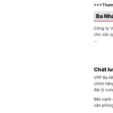
>>>Tham
Ba Nhâ
Công ty Vă
cho các q
…
Chất l
VPP Ba Nhấ
chính hãn
đại lý cu
Bên cạnh đ
văn phòng