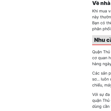
Về nhà
Khi mua v
này thườn
Bạn có th
phân phối
Nhu c
Quận Thủ 
cơ quan h
hàng ngày
Các sản p
sơ… luôn 
chiếu, má
Với sự đa
quận Thủ 
dùng cần 