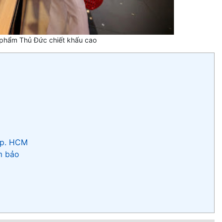
g phẩm Thủ Đức chiết khấu cao
 Tp. HCM
m bảo