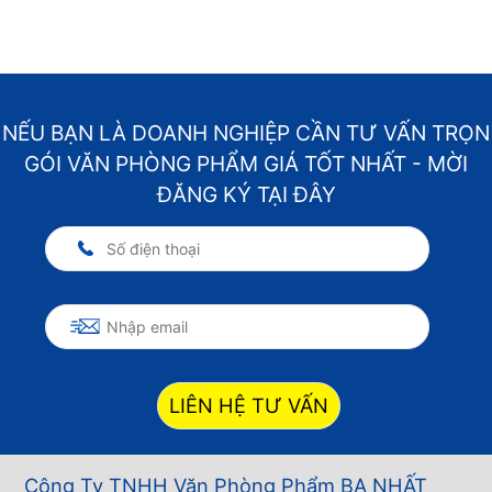
NẾU BẠN LÀ DOANH NGHIỆP CẦN TƯ VẤN TRỌN
GÓI VĂN PHÒNG PHẨM GIÁ TỐT NHẤT - MỜI
ĐĂNG KÝ TẠI ĐÂY
LIÊN HỆ TƯ VẤN
Công Ty TNHH Văn Phòng Phẩm BA NHẤT