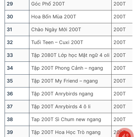
29
Góc Phố 200T
200T
30
Hoa Bốn Mùa 200T
200T
31
Chào Ngày Mới 200T
200T
32
Tuổi Teen – Cuxi 200T
200T
33
Tập 2080T Lớp học Mật ngữ 4 oli
200T
34
Tập 200T Phong Cảnh – ngang
200T
35
Tập 200T My Friend – ngang
200T
36
Tập 200T Anrybirds ngang
200T
37
Tập 200T Anrybirds 4 ô li
200T
38
Tap 200T Sì Chum new ngang
200T
39
Tập 200T Hoa Học Trò ngang
200T
0