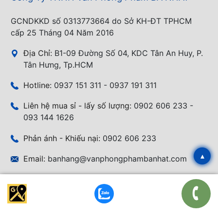
GCNDKKD số 0313773664 do Sở KH-ĐT TPHCM
cấp 25 Tháng 04 Năm 2016
Địa Chỉ:
B1-09 Đường Số 04, KDC Tân An Huy, P.
Tân Hưng, Tp.HCM
Hotline:
0937 151 311 - 0937 191 311
Liên hệ mua sỉ - lấy số lượng:
0902 606 233 -
093 144 1626
Phản ánh - Khiếu nại:
0902 606 233
▴
Email:
banhang@vanphongphambanhat.com
CHÍNH SÁCH
Chính Sách Bảo Mật