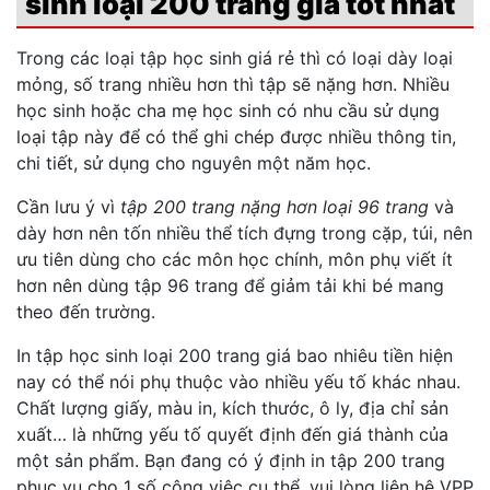
sinh loại 200 trang giá tốt nhất
Trong các loại tập học sinh giá rẻ thì có loại dày loại
mỏng, số trang nhiều hơn thì tập sẽ nặng hơn. Nhiều
học sinh hoặc cha mẹ học sinh có nhu cầu sử dụng
loại tập này để có thể ghi chép được nhiều thông tin,
chi tiết, sử dụng cho nguyên một năm học.
Cần lưu ý vì
tập 200 trang nặng hơn loại 96 trang
và
dày hơn nên tốn nhiều thể tích đựng trong cặp, túi, nên
ưu tiên dùng cho các môn học chính, môn phụ viết ít
hơn nên dùng tập 96 trang để giảm tải khi bé mang
theo đến trường.
In tập học sinh loại 200 trang giá bao nhiêu tiền hiện
nay có thể nói phụ thuộc vào nhiều yếu tố khác nhau.
Chất lượng giấy, màu in, kích thước, ô ly, địa chỉ sản
xuất… là những yếu tố quyết định đến giá thành của
một sản phẩm. Bạn đang có ý định in tập 200 trang
phục vụ cho 1 số công việc cụ thể, vui lòng liên hệ VPP