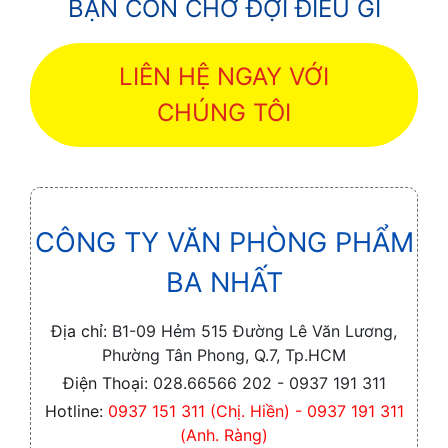
BẠN CÒN CHỜ ĐỢI ĐIỀU GÌ
LIÊN HỆ NGAY VỚI
CHÚNG TÔI
CÔNG TY VĂN PHÒNG PHẨM
BA NHẤT
Địa chỉ:
B1-09 Hẻm 515 Đường Lê Văn Lương,
Phường Tân Phong, Q.7, Tp.HCM
Điện Thoại:
028.66566 202 - 0937 191 311
Hotline:
0937 151 311 (Chị. Hiền) - 0937 191 311
(Anh. Ràng)