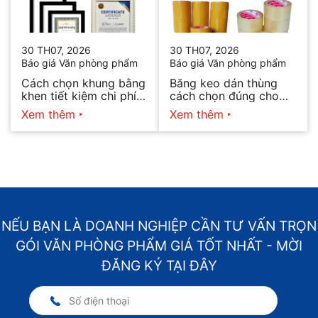
30 TH07, 2026
30 TH07, 2026
Báo giá Văn phòng phẩm
Báo giá Văn phòng phẩm
Cách chọn khung bằng
Băng keo dán thùng
khen tiết kiệm chi phí
cách chọn đúng cho
mà vẫn đẹp
từng nhu cầu
Xem thêm
Xem thêm
NẾU BẠN LÀ DOANH NGHIỆP CẦN TƯ VẤN TRỌN
GÓI VĂN PHÒNG PHẨM GIÁ TỐT NHẤT - MỜI
ĐĂNG KÝ TẠI ĐÂY