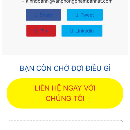
– kinhdoanh@vanphongphambanhat.com
Share
Tweet
Pin
Linkedin
BẠN CÒN CHỜ ĐỢI ĐIỀU GÌ
LIÊN HỆ NGAY VỚI
CHÚNG TÔI