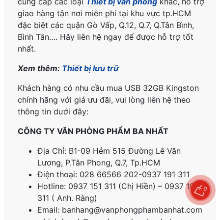
cung cấp các loại
Thiết bị văn phòng
khác, hỗ trợ
giao hàng tận nơi miễn phí tại khu vực tp.HCM
đặc biệt các quận Gò Vấp, Q.12, Q.7, Q.Tân Bình,
Bình Tân…. Hãy liên hệ ngay để được hỗ trợ tốt
nhất.
Xem thêm:
Thiết bị lưu trữ
Khách hàng có nhu cầu mua USB 32GB Kingston
chính hãng với giá ưu đãi, vui lòng liên hệ theo
thông tin dưới đây:
CÔNG TY VĂN PHÒNG PHẨM BA NHẤT
Địa Chỉ: B1-09 Hẻm 515 Đường Lê Văn
Lương, P.
Tân Phong, Q.7, Tp.HCM
Điện thoại: 028 66566 202-0937 191 311
Hotline: 0937 151 311 (Chị Hiền) – 0937 191
0
311 ( Anh. Ràng)
Email: banhang@vanphongphambanhat.com