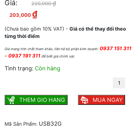
Giá:
₫
Giá gốc là: 220,000 ₫.
220,000
₫
Giá hiện tại là: 203,000 ₫.
203,000
(Chưa bao gồm 10% VAT) -
Giá có thể thay đổi theo
từng thời điểm
0937 151 311
Giá mang tính chất tham khảo, liên hệ bộ phận kinh doanh:
- 0937 191 311
để biết giá chính xác
Tình trạng:
Còn hàng
USB 32GB Kingston chính hãng số lượng
THEM GIO HANG
MUA NGAY
USB32G
Mã Sản Phẩm: