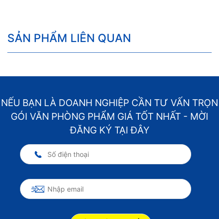
SẢN PHẨM LIÊN QUAN
NẾU BẠN LÀ DOANH NGHIỆP CẦN TƯ VẤN TRỌN
GÓI VĂN PHÒNG PHẨM GIÁ TỐT NHẤT - MỜI
ĐĂNG KÝ TẠI ĐÂY