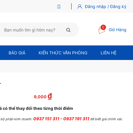
Đăng nhập / Đăng ký
0
Giỏ Hàng
BÁO GIÁ
KIẾN THỨC VĂN PHÒNG
LIÊN HỆ
L
₫
 là: 10,000 ₫.
Giá hiện tại là: 9,000 ₫.
9,000
á có thể thay đổi theo từng thời điểm
0937 151 311 - 0937 191 311
ệ bộ phận kinh doanh:
để biết giá chính xác