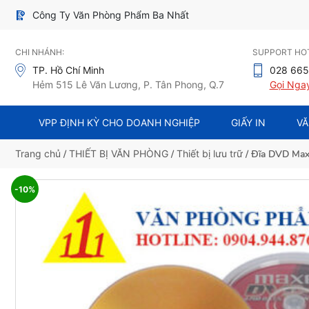
Công Ty Văn Phòng Phẩm Ba Nhất
CHI NHÁNH:
SUPPORT HOT
TP. Hồ Chí Minh
028 665
Hẻm 515 Lê Văn Lương, P. Tân Phong, Q.7
Gọi Nga
VPP ĐỊNH KỲ CHO DOANH NGHIỆP
GIẤY IN
VĂ
Trang chủ
/
THIẾT BỊ VĂN PHÒNG
/
Thiết bị lưu trữ
/ Đĩa DVD Max
-10%