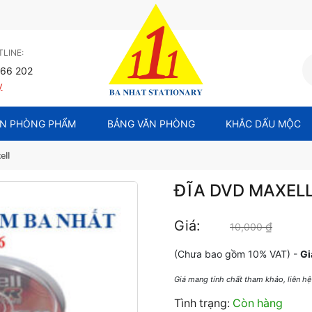
LINE:
66 202
y
N PHÒNG PHẨM
BẢNG VĂN PHÒNG
KHẮC DẤU MỘC
ell
ĐĨA DVD MAXEL
Giá:
₫
Giá gốc
10,000
(Chưa bao gồm 10% VAT) -
Gi
Giá mang tính chất tham khảo, liên h
Tình trạng:
Còn hàng