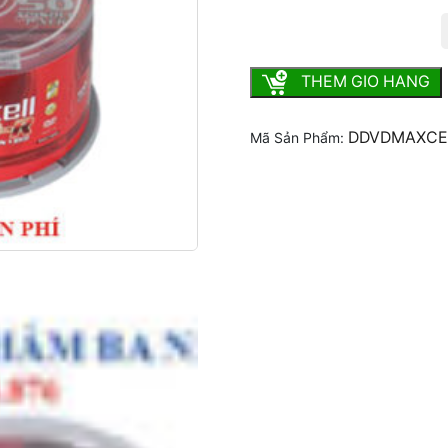
Đĩa DVD Maxell số lượng
THEM GIO HANG
DDVDMAXCE
Mã Sản Phẩm: