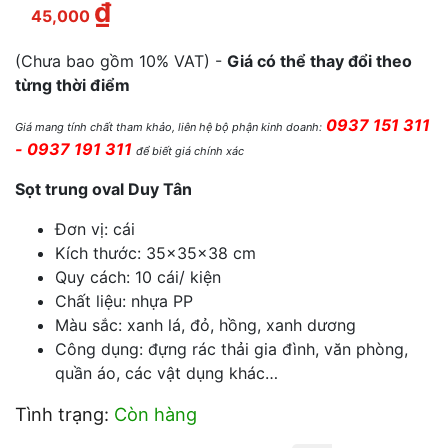
₫
Giá hiện tại là: 45,000 ₫.
45,000
(Chưa bao gồm 10% VAT) -
Giá có thể thay đổi theo
từng thời điểm
0937 151 311
Giá mang tính chất tham khảo, liên hệ bộ phận kinh doanh:
- 0937 191 311
để biết giá chính xác
Sọt trung oval Duy Tân
Đơn vị: cái
Kích thước: 35×35×38 cm
Quy cách: 10 cái/ kiện
Chất liệu: nhựa PP
Màu sắc: xanh lá, đỏ, hồng, xanh dương
Công dụng: đựng rác thải gia đình, văn phòng,
quần áo, các vật dụng khác…
Tình trạng:
Còn hàng