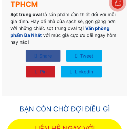
0
TPHCM
Sọt trung oval
là sản phẩm cần thiết đối với mỗi
gia đình. Hãy để nhà cửa sạch sẽ, gọn gàng hơn
với những chiếc sọt trung oval tại
Văn phòng
phẩm Ba Nhất
với mức giá cực ưu đãi ngay hôm
nay nào!
Share
Tweet
Pin
Linkedin
BẠN CÒN CHỜ ĐỢI ĐIỀU GÌ
LIÊN HỆ NGAY VỚI