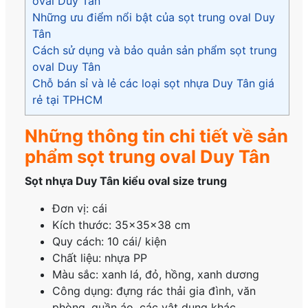
oval Duy Tân
Những ưu điểm nổi bật của sọt trung oval Duy
Tân
Cách sử dụng và bảo quản sản phẩm sọt trung
oval Duy Tân
Chỗ bán sỉ và lẻ các loại sọt nhựa Duy Tân giá
rẻ tại TPHCM
Những thông tin chi tiết về sản
phẩm sọt trung oval Duy Tân
Sọt nhựa Duy Tân kiểu oval size trung
Đơn vị: cái
Kích thước: 35×35×38 cm
Quy cách: 10 cái/ kiện
Chất liệu: nhựa PP
Màu sắc: xanh lá, đỏ, hồng, xanh dương
Công dụng: đựng rác thải gia đình, văn
phòng, quần áo, các vật dụng khác…