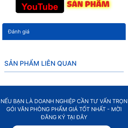
Đánh giá
SẢN PHẨM LIÊN QUAN
NẾU BẠN LÀ DOANH NGHIỆP CẦN TƯ VẤN TRỌN
GÓI VĂN PHÒNG PHẨM GIÁ TỐT NHẤT - MỜI
ĐĂNG KÝ TẠI ĐÂY