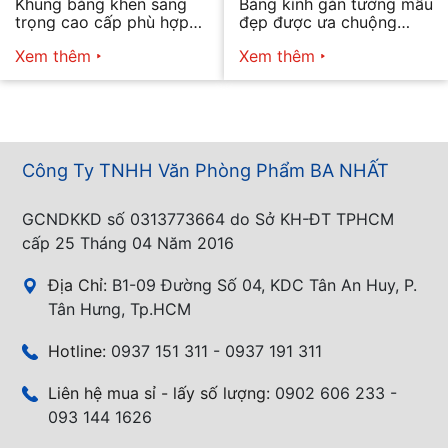
Khung bằng khen sang
Bảng kính gắn tường mẫu
trọng cao cấp phù hợp
đẹp được ưa chuộng
mọi nhu cầu
năm 2026
Xem thêm
Xem thêm
Công Ty TNHH Văn Phòng Phẩm BA NHẤT
GCNDKKD số 0313773664 do Sở KH-ĐT TPHCM
cấp 25 Tháng 04 Năm 2016
Địa Chỉ:
B1-09 Đường Số 04, KDC Tân An Huy, P.
Tân Hưng, Tp.HCM
Hotline:
0937 151 311 - 0937 191 311
Liên hệ mua sỉ - lấy số lượng:
0902 606 233 -
093 144 1626