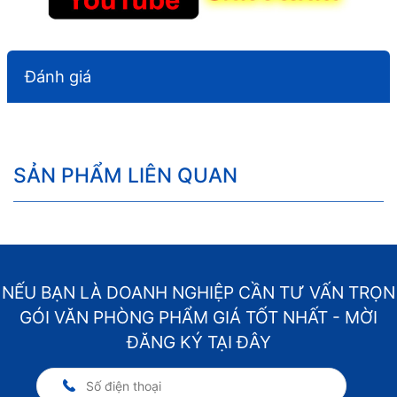
Đánh giá
SẢN PHẨM LIÊN QUAN
NẾU BẠN LÀ DOANH NGHIỆP CẦN TƯ VẤN TRỌN
GÓI VĂN PHÒNG PHẨM GIÁ TỐT NHẤT - MỜI
ĐĂNG KÝ TẠI ĐÂY