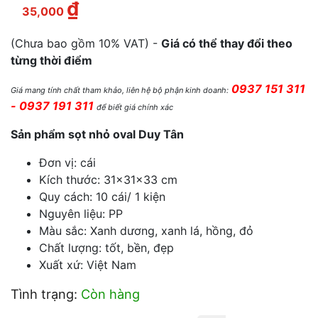
₫
Giá hiện tại là: 35,000 ₫.
35,000
(Chưa bao gồm 10% VAT) -
Giá có thể thay đổi theo
từng thời điểm
0937 151 311
Giá mang tính chất tham khảo, liên hệ bộ phận kinh doanh:
- 0937 191 311
để biết giá chính xác
Sản phẩm sọt nhỏ oval Duy Tân
Đơn vị: cái
Kích thước: 31×31×33 cm
Quy cách: 10 cái/ 1 kiện
Nguyên liệu: PP
Màu sắc: Xanh dương, xanh lá, hồng, đỏ
Chất lượng: tốt, bền, đẹp
Xuất xứ: Việt Nam
Tình trạng:
Còn hàng