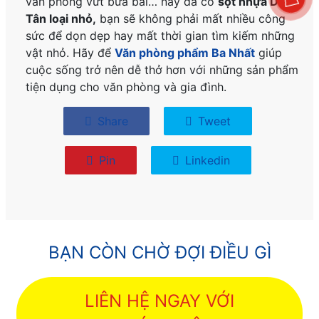
văn phòng vứt bừa bãi… nay đã có
sọt nhựa Duy
Tân loại nhỏ,
bạn sẽ không phải mất nhiều công
sức để dọn dẹp hay mất thời gian tìm kiếm những
vật nhỏ. Hãy để
Văn phòng phẩm Ba Nhất
giúp
cuộc sống trở nên dễ thở hơn với những sản phẩm
tiện dụng cho văn phòng và gia đình.
Share
Tweet
Pin
Linkedin
BẠN CÒN CHỜ ĐỢI ĐIỀU GÌ
LIÊN HỆ NGAY VỚI