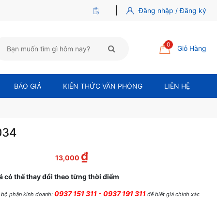
Đăng nhập / Đăng ký
0
Giỏ Hàng
BÁO GIÁ
KIẾN THỨC VĂN PHÒNG
LIÊN HỆ
034
₫
 là: 15,000 ₫.
Giá hiện tại là: 13,000 ₫.
13,000
á có thể thay đổi theo từng thời điểm
0937 151 311 - 0937 191 311
ệ bộ phận kinh doanh:
để biết giá chính xác