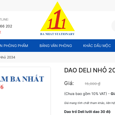
LINE:
66 202
y
N PHÒNG PHẨM
BẢNG VĂN PHÒNG
KHẮC DẤU MỘC
 Nhỏ 2034
DAO DELI NHỎ 2
Giá:
₫
Giá gốc
15,000
(Chưa bao gồm 10% VAT) -
Gi
Giá mang tính chất tham khảo, liên h
Dao trổ Deli lưỡi dao 30 độ