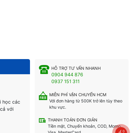
HỖ TRỢ TƯ VẤN NHANH
0904 944 876
0937 151 311
MIỄN PHÍ VẬN CHUYỂN HCM
Với đơn hàng từ 500K trở lên tùy theo
i học các
khu vực.
cả với
THANH TOÁN ĐƠN GIẢN
Tiền mặt, Chuyển khoản, COD, Momo,
Visa, MasterCard...
0