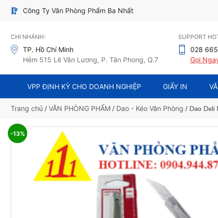
Công Ty Văn Phòng Phẩm Ba Nhất
CHI NHÁNH:
SUPPORT HOT
TP. Hồ Chí Minh
028 665
Hẻm 515 Lê Văn Lương, P. Tân Phong, Q.7
Gọi Nga
VPP ĐỊNH KỲ CHO DOANH NGHIỆP
GIẤY IN
VĂ
Trang chủ
/
VĂN PHÒNG PHẨM
/
Dao - Kéo Văn Phòng
/ Dao Deli
-13%