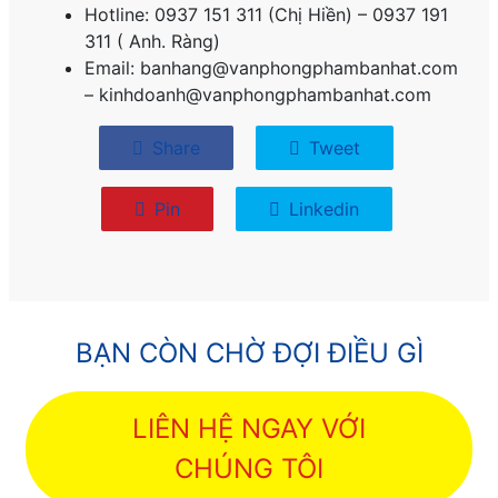
Hotline: 0937 151 311 (Chị Hiền) – 0937 191
311 ( Anh. Ràng)
Email: banhang@vanphongphambanhat.com
– kinhdoanh@vanphongphambanhat.com
Share
Tweet
Pin
Linkedin
BẠN CÒN CHỜ ĐỢI ĐIỀU GÌ
LIÊN HỆ NGAY VỚI
CHÚNG TÔI