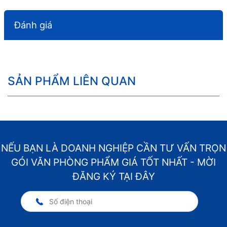
Đánh giá
SẢN PHẨM LIÊN QUAN
NẾU BẠN LÀ DOANH NGHIỆP CẦN TƯ VẤN TRỌN
GÓI VĂN PHÒNG PHẨM GIÁ TỐT NHẤT - MỜI
ĐĂNG KÝ TẠI ĐÂY