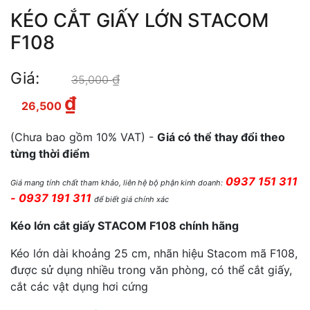
KÉO CẮT GIẤY LỚN STACOM
F108
Giá:
₫
Giá gốc là: 35,000 ₫.
35,000
₫
Giá hiện tại là: 26,500 ₫.
26,500
(Chưa bao gồm 10% VAT) -
Giá có thể thay đổi theo
từng thời điểm
0937 151 311
Giá mang tính chất tham khảo, liên hệ bộ phận kinh doanh:
- 0937 191 311
để biết giá chính xác
Kéo lớn cắt giấy STACOM F108 chính hãng
Kéo lớn dài khoảng 25 cm, nhãn hiệu Stacom mã F108,
được sử dụng nhiều trong văn phòng, có thể cắt giấy,
cắt các vật dụng hơi cứng