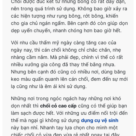
Chổi được đúc kết từ những bông cỏ rất dày dặn,
nên trong quá trình sử dụng. Không bao giờ xảy ra
các hiện tượng như rụng bông, rớt bông, khiến
cho gia chủ ngán ngẩm. Bên cạnh đó còn giúp dọn
dẹp uyển chuyển, nhanh chóng hơn bao giờ hết.
Với nhu cầu thẩm mỹ ngày càng tăng cao của
ngày nay, thì cán chổi không chỉ chắc chắn, nhẹ
nhàng cầm nắm. Mà phải đẹp, chính vì thế có rất
nhiều xưởng gia công đã thay thế bằng nhựa.
Nhưng bên cạnh đó cũng có nhiều nơi, dùng băng
keo màu quấn quanh lên cán chổi, đem đến sự mới
lạ cũng như là êm ái khi sử dụng.
Những nơi trong ngóc ngách hay những nơi khó
dọn nhất thì
chổi cỏ cao cấp
cũng có thể giúp bạn
làm sạch được hết. Với những ưu điểm nổi trội đến
thế mà ngại gì không sử dụng
dụng cụ vệ sinh
này bạn nhỉ. Nhanh tay lựa chọn cho mình một
chiếc chổi cỏ vừa đẹp vừa rẻ nhất ngay tại đây