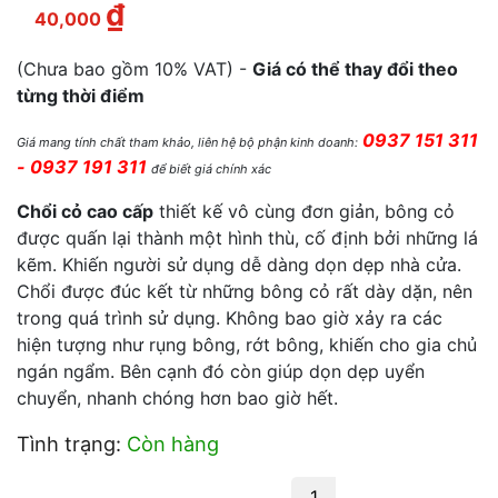
₫
Giá hiện tại là: 40,000 ₫.
40,000
(Chưa bao gồm 10% VAT) -
Giá có thể thay đổi theo
từng thời điểm
0937 151 311
Giá mang tính chất tham khảo, liên hệ bộ phận kinh doanh:
- 0937 191 311
để biết giá chính xác
Chổi cỏ cao cấp
thiết kế vô cùng đơn giản, bông cỏ
được quấn lại thành một hình thù, cố định bởi những lá
kẽm. Khiến người sử dụng dễ dàng dọn dẹp nhà cửa.
Chổi được đúc kết từ những bông cỏ rất dày dặn, nên
trong quá trình sử dụng. Không bao giờ xảy ra các
hiện tượng như rụng bông, rớt bông, khiến cho gia chủ
ngán ngẩm. Bên cạnh đó còn giúp dọn dẹp uyển
chuyển, nhanh chóng hơn bao giờ hết.
Tình trạng:
Còn hàng
CHỔI CỎ CAO CẤP số lượng