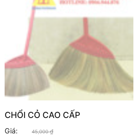
CHỔI CỎ CAO CẤP
Giá:
₫
Giá gốc là: 45,000 ₫.
45,000