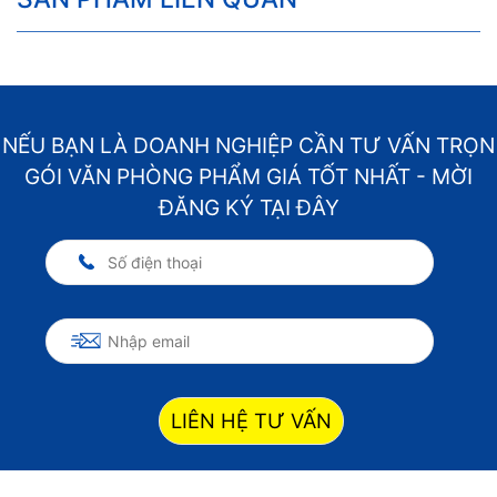
NẾU BẠN LÀ DOANH NGHIỆP CẦN TƯ VẤN TRỌN
GÓI VĂN PHÒNG PHẨM GIÁ TỐT NHẤT - MỜI
ĐĂNG KÝ TẠI ĐÂY
LIÊN HỆ TƯ VẤN