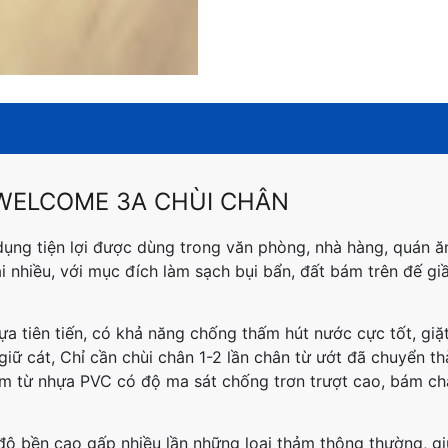
WELCOME 3A CHÙI CHÂN
ụng tiện lợi được dùng trong văn phòng, nhà hàng, quán ăn
i nhiều, với mục đích làm sạch bụi bẩn, đất bám trên đế gi
a tiên tiến, có khả năng chống thấm hút nước cực tốt, giặ
giữ cát, Chỉ cần chùi chân 1-2 lần chân từ ướt đã chuyển th
àm từ nhựa PVC có độ ma sát chống trơn trượt cao, bám ch
 độ bền cao gấp nhiều lần những loại thảm thông thường, g