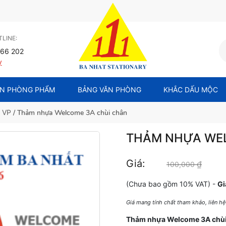
LINE:
66 202
y
N PHÒNG PHẨM
BẢNG VĂN PHÒNG
KHẮC DẤU MỘC
h VP
/ Thảm nhựa Welcome 3A chùi chân
THẢM NHỰA WEL
Giá:
₫
Giá gố
100,000
(Chưa bao gồm 10% VAT) -
Gi
Giá mang tính chất tham khảo, liên h
Thảm nhựa Welcome 3A chùi