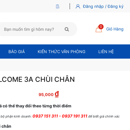
Đăng nhập / Đăng ký
0
Giỏ Hàng
BÁO GIÁ
KIẾN THỨC VĂN PHÒNG
LIÊN HỆ
COME 3A CHÙI CHÂN
₫
c là: 100,000 ₫.
Giá hiện tại là: 95,000 ₫.
95,000
á có thể thay đổi theo từng thời điểm
0937 151 311 - 0937 191 311
ệ bộ phận kinh doanh:
để biết giá chính xác
 chân