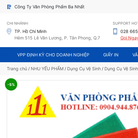
Công Ty Văn Phòng Phẩm Ba Nhất
CHI NHÁNH:
SUPPORT HOT
TP. Hồ Chí Minh
028 665
Hẻm 515 Lê Văn Lương, P. Tân Phong, Q.7
Gọi Nga
VPP ĐỊNH KỲ CHO DOANH NGHIỆP
GIẤY IN
VĂ
Trang chủ
/
NHU YẾU PHẨM
/
Dụng Cụ Vệ Sinh
/
Dụng Cụ Vệ Sin
-5%