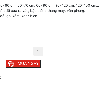
 40×60 cm, 50×70 cm, 60×90 cm, 90×120 cm, 120×150 cm…
hân để cửa ra vào, bậc thềm, thang máy, văn phòng.
đỏ, ghi xám, xanh biển
i chân số lượng
MUA NGAY
0