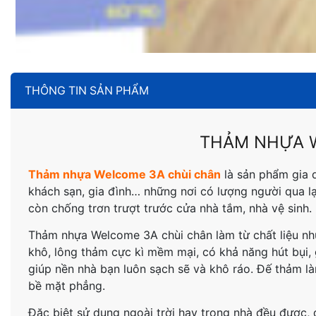
THÔNG TIN SẢN PHẨM
THẢM NHỰA 
Thảm nhựa Welcome 3A chùi chân
là sản phẩm gia d
khách sạn, gia đình… những nơi có lượng người qua lạ
còn chống trơn trượt trước cửa nhà tắm, nhà vệ sinh.
Thảm nhựa Welcome 3A chùi chân làm từ chất liệu nhự
khô, lông thảm cực kì mềm mại, có khả năng hút bụi, 
giúp nền nhà bạn luôn sạch sẽ và khô ráo. Đế thảm l
bề mặt phẳng.
Đặc biệt sử dụng ngoài trời hay trong nhà đều được,