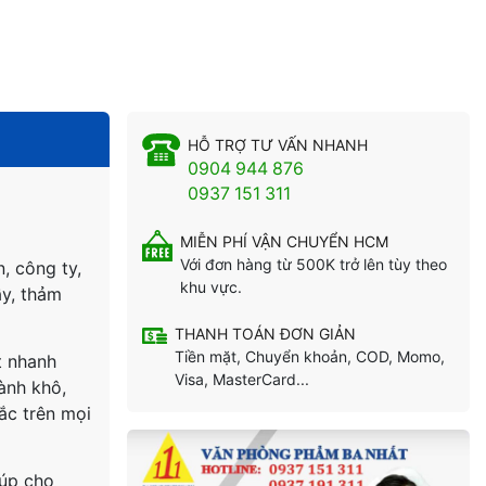
HỖ TRỢ TƯ VẤN NHANH
0904 944 876
0937 151 311
MIỄN PHÍ VẬN CHUYỂN HCM
Với đơn hàng từ 500K trở lên tùy theo
, công ty,
khu vực.
ầy, thảm
THANH TOÁN ĐƠN GIẢN
Tiền mặt, Chuyển khoản, COD, Momo,
t nhanh
Visa, MasterCard...
ành khô,
ắc trên mọi
iúp cho