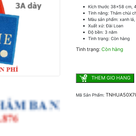
Kích thước 38×58 cm,
Tính năng: Thảm chùi c
Màu sản phẩm: xanh lá, 
Xuất xứ: Đài Loan
Độ bền: 3 năm
Tình trạng: Còn hàng
Tình trạng:
Còn hàng
Thảm nhựa Welcome 3A chù
THEM GIO HANG
TNHUA50X7
Mã Sản Phẩm: