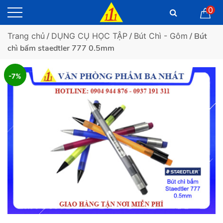
0
Trang chủ
/
DỤNG CỤ HỌC TẬP
/
Bút Chì - Gôm
/ Bút
chì bấm staedtler 777 0.5mm
-7%