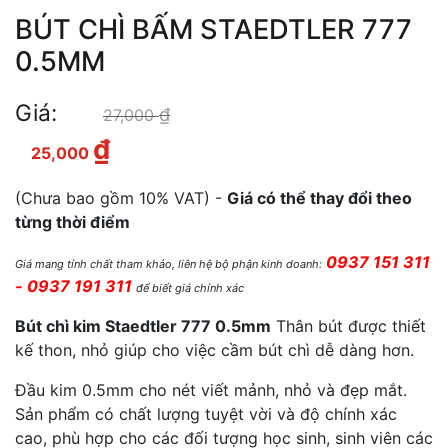
BÚT CHÌ BẤM STAEDTLER 777
0.5MM
Giá:
₫
Giá gốc là: 27,000 ₫.
27,000
₫
Giá hiện tại là: 25,000 ₫.
25,000
(Chưa bao gồm 10% VAT) -
Giá có thể thay đổi theo
từng thời điểm
0937 151 311
Giá mang tính chất tham khảo, liên hệ bộ phận kinh doanh:
- 0937 191 311
để biết giá chính xác
Bút chì kim Staedtler 777 0.5mm
Thân bút được thiết
kế thon, nhỏ giúp cho việc cầm bút chì dễ dàng hơn.
Đầu kim 0.5mm cho nét viết mảnh, nhỏ và đẹp mắt.
Sản phẩm có chất lượng tuyệt vời và độ chính xác
cao, phù hợp cho các đối tượng học sinh, sinh viên các