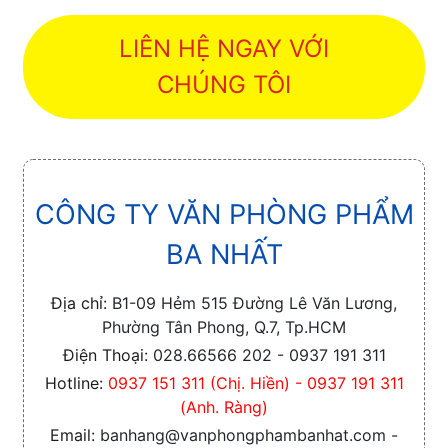
LIÊN HỆ NGAY VỚI
CHÚNG TÔI
CÔNG TY VĂN PHÒNG PHẨM
BA NHẤT
Địa chỉ:
B1-09 Hẻm 515 Đường Lê Văn Lương,
Phường Tân Phong, Q.7, Tp.HCM
Điện Thoại:
028.66566 202 - 0937 191 311
Hotline:
0937 151 311 (Chị. Hiền) - 0937 191 311
(Anh. Ràng)
Email:
banhang@vanphongphambanhat.com -