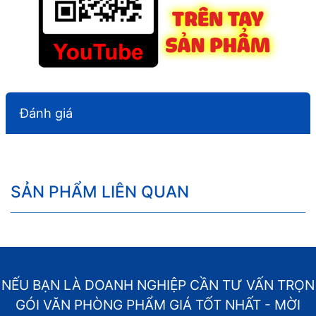
Đánh giá
SẢN PHẨM LIÊN QUAN
NẾU BẠN LÀ DOANH NGHIỆP CẦN TƯ VẤN TRỌN
GÓI VĂN PHÒNG PHẨM GIÁ TỐT NHẤT - MỜI