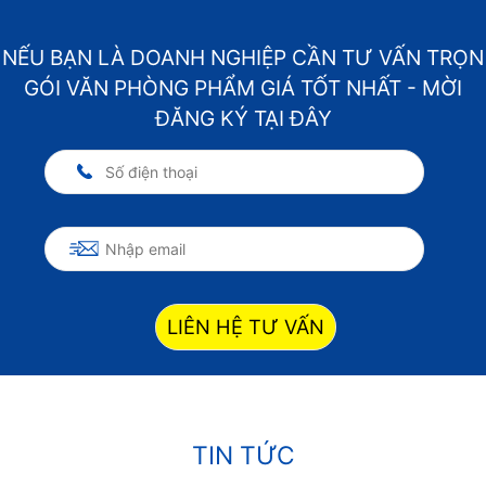
NẾU BẠN LÀ DOANH NGHIỆP CẦN TƯ VẤN TRỌN
GÓI VĂN PHÒNG PHẨM GIÁ TỐT NHẤT - MỜI
ĐĂNG KÝ TẠI ĐÂY
LIÊN HỆ TƯ VẤN
TIN TỨC