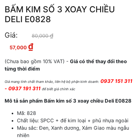
BẤM KIM SỐ 3 XOAY CHIỀU
DELI E0828
Giá:
₫
Giá gốc là: 80,000 ₫.
80,000
₫
Giá hiện tại là: 57,000 ₫.
57,000
(Chưa bao gồm 10% VAT) -
Giá có thể thay đổi theo
từng thời điểm
0937 151 311
Giá mang tính chất tham khảo, liên hệ bộ phận kinh doanh:
- 0937 191 311
để biết giá chính xác
Mô tả sản phẩm Bấm kim số 3 xoay chiều Deli E0828
Mã: 828
Chất liệu: SPCC + đế kim loại + phủ nhựa ngoài
Màu sắc: Đen, Xanh dương, Xám Giao màu ngẫu
nhiên