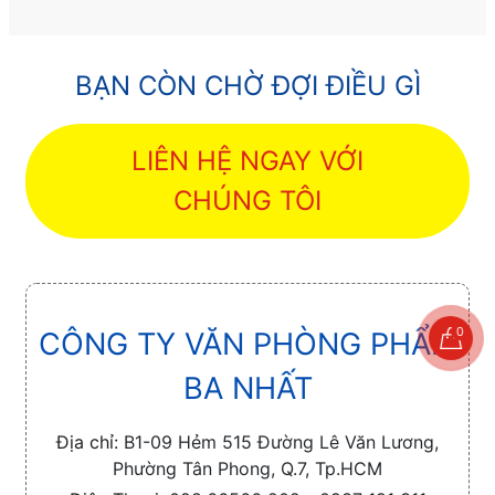
BẠN CÒN CHỜ ĐỢI ĐIỀU GÌ
LIÊN HỆ NGAY VỚI
CHÚNG TÔI
0
CÔNG TY VĂN PHÒNG PHẨM
BA NHẤT
Địa chỉ:
B1-09 Hẻm 515 Đường Lê Văn Lương,
Phường Tân Phong, Q.7, Tp.HCM