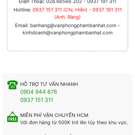
Điện Thoại:
028.66566 202 - 0937 191 311
Hotline:
0937 151 311 (Chị. Hiền) - 0937 191 311
(Anh. Ràng)
Email:
banhang@vanphongphambanhat.com -
kinhdoanh@vanphongphambanhat.com
HỖ TRỢ TƯ VẤN NHANH
0904 944 876
0937 151 311
MIỄN PHÍ VẬN CHUYỂN HCM
Với đơn hàng từ 500K trở lên tùy theo khu vực.