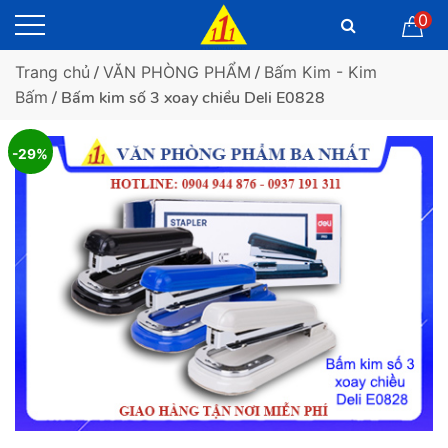
0
Trang chủ
/
VĂN PHÒNG PHẨM
/
Bấm Kim - Kim
Bấm
/ Bấm kim số 3 xoay chiều Deli E0828
-29%