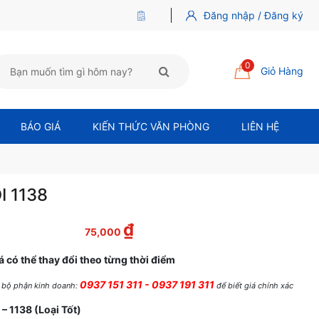
Đăng nhập / Đăng ký
0
Giỏ Hàng
BÁO GIÁ
KIẾN THỨC VĂN PHÒNG
LIÊN HỆ
I 1138
₫
 là: 89,000 ₫.
Giá hiện tại là: 75,000 ₫.
75,000
á có thể thay đổi theo từng thời điểm
0937 151 311 - 0937 191 311
ệ bộ phận kinh doanh:
để biết giá chính xác
– 1138 (Loại Tốt)