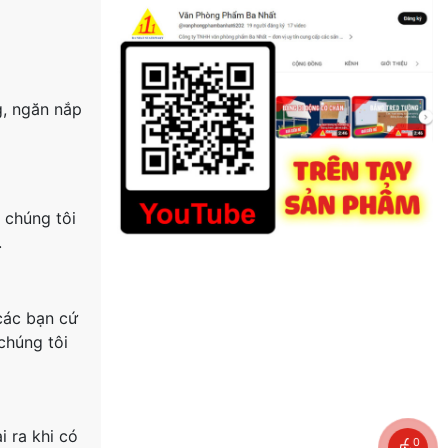
g, ngăn nắp
 chúng tôi
.
các bạn cứ
chúng tôi
i ra khi có
0