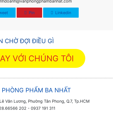
kinhdoanh@vanphongphambanhat.com
weet
Pin
Linkedin
 CHỜ ĐỢI ĐIỀU GÌ
GAY VỚI CHÚNG TÔI
 PHÒNG PHẨM BA NHẤT
ê Văn Lương, Phường Tân Phong, Q.7, Tp.HCM
28.66566 202 - 0937 191 311