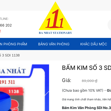
LINE:
66 202
y
N PHÒNG PHẨM
BẢNG VĂN PHÒNG
KHẮC DẤU MỘC
ố 3 SDI 1138
BẤM KIM SỐ 3 SD
Giá:
₫
Giá gốc
89,000
(Chưa bao gồm 10% VAT) -
Gi
Giá mang tính chất tham khảo, liên h
Bấm Kim Văn Phòng SDI No.3 