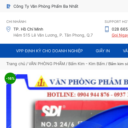
Công Ty Văn Phòng Phẩm Ba Nhất
CHI NHÁNH:
SUPPORT HOT
TP. Hồ Chí Minh
028 665
Hẻm 515 Lê Văn Lương, P. Tân Phong, Q.7
Gọi Nga
VPP ĐỊNH KỲ CHO DOANH NGHIỆP
GIẤY IN
VĂ
Trang chủ
/
VĂN PHÒNG PHẨM
/
Bấm Kim - Kim Bấm
/ Bấm kim s
-16%