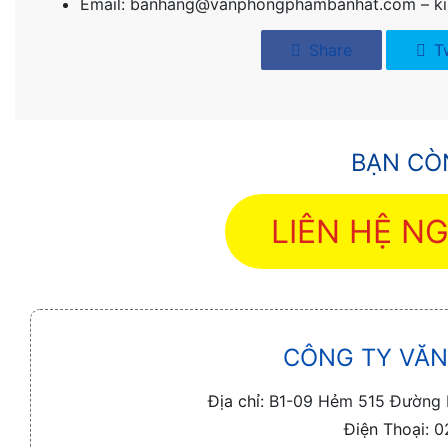
Email: banhang@vanphongphambanhat.com – 
Share
T
BẠN CÒN
LIÊN HỆ N
CÔNG TY VĂN
Địa chỉ:
B1-09 Hẻm 515 Đường L
Điện Thoại:
0