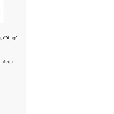
, đội ngũ
g, được