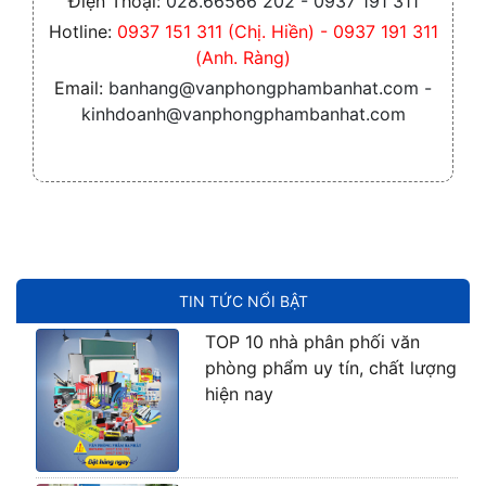
Điện Thoại:
028.66566 202 - 0937 191 311
Hotline:
0937 151 311 (Chị. Hiền) - 0937 191 311
(Anh. Ràng)
Email:
banhang@vanphongphambanhat.com -
kinhdoanh@vanphongphambanhat.com
TIN TỨC NỔI BẬT
TOP 10 nhà phân phối văn
phòng phẩm uy tín, chất lượng
hiện nay