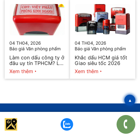
04 TH04, 2026
04 TH04, 2026
Báo giá Văn phòng phẩm
Báo giá Văn phòng phẩm
Làm con dấu công ty ở
Khắc dấu HCM giá tốt
đâu uy tín TPHCM? Lấy
Giao siêu tốc 2026
ngay trong ngày 2026
Xem thêm
Xem thêm
▴
NẾU BẠN LÀ DOANH NGHIỆP CẦN TƯ VẤN TRỌN
GÓI VĂN PHÒNG PHẨM GIÁ TỐT NHẤT - MỜI
ĐĂNG KÝ TẠI ĐÂY