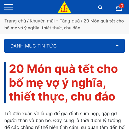
0
Trang chủ
/
Khuyến mãi - Tặng quà
/ 20 Món quà tết cho
bố mẹ vợ ý nghĩa, thiết thực, chu đáo
DANH MỤC TIN TỨC
20 Món quà tết cho
bố mẹ vợ ý nghĩa,
thiết thực, chu đáo
Tết đến xuân về là dịp để gia đình sum họp, gặp gỡ
người thân và bạn bè. Đây cũng là thời điểm lý tưởng
để các chàng rể thể hiện tình cảm, sự quan tâm đến bố