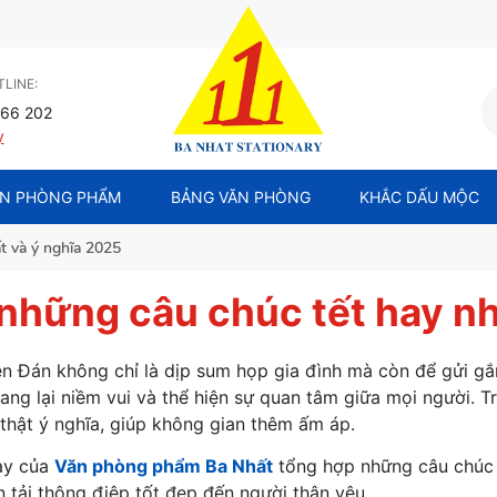
LINE:
66 202
y
N PHÒNG PHẨM
BẢNG VĂN PHÒNG
KHẮC DẤU MỘC
t và ý nghĩa 2025
những câu chúc tết hay nh
n Đán không chỉ là dịp sum họp gia đình mà còn để gửi gắ
ng lại niềm vui và thể hiện sự quan tâm giữa mọi người. T
 thật ý nghĩa, giúp không gian thêm ấm áp.
này của
Văn phòng phẩm Ba Nhất
tổng hợp
những câu chúc 
n tải thông điệp tốt đẹp đến người thân yêu.