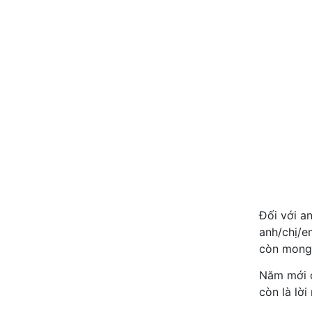
Đối với an
anh/chị/e
còn mong 
Năm mới c
còn là lờ