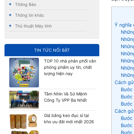
Thông Báo
Thông tin khác
Ý nghĩa 
Thủ thuật Máy tính
Những
Những
Những
TIN TỨC NỔI BẬT
Những
Những
TOP 10 nhà phân phối văn
phòng phẩm uy tín, chất
Những
lượng hiện nay
Những
Cách gửi
Bước 
Tầm Nhìn Và Sứ Mệnh
Bước 
Công Ty VPP Ba Nhất
Bước 
Cách gửi
Giá băng keo đục sỉ tại
Bước 
kho ưu đãi mới nhất 2026
Bước 
Bước 