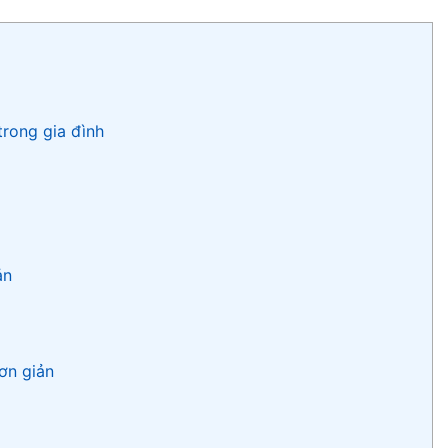
trong gia đình
ản
ơn giản