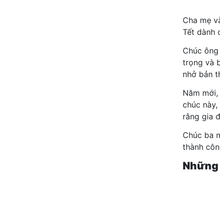
Cha mẹ và
Tết dành 
Chúc ông 
trọng và 
nhở bản th
Năm mới, 
chúc này,
rằng gia 
Chúc ba m
thành côn
Những c