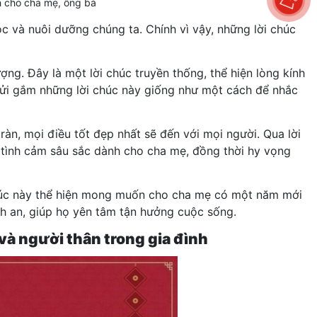
h cho cha mẹ, ông bà
 và nuôi dưỡng chúng ta. Chính vì vậy, những lời chúc
ng. Đây là một lời chúc truyền thống, thể hiện lòng kính
 gửi gắm những lời chúc này giống như một cách để nhắc
àn, mọi điều tốt đẹp nhất sẽ đến với mọi người. Qua lời
tình cảm sâu sắc dành cho cha mẹ, đồng thời hy vọng
 chúc này thể hiện mong muốn cho cha mẹ có một năm mới
h an, giúp họ yên tâm tận hưởng cuộc sống.
và người thân trong gia đình