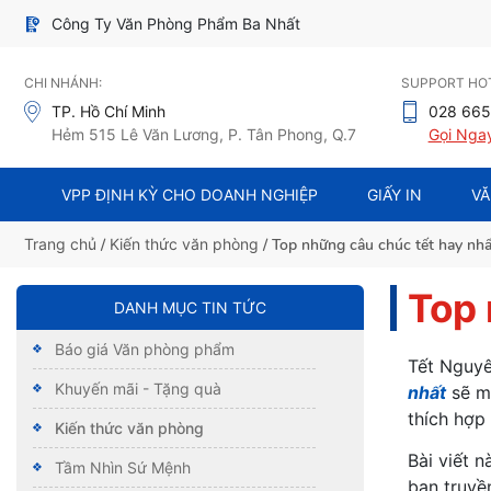
Công Ty Văn Phòng Phẩm Ba Nhất
CHI NHÁNH:
SUPPORT HOT
TP. Hồ Chí Minh
028 665
Hẻm 515 Lê Văn Lương, P. Tân Phong, Q.7
Gọi Nga
VPP ĐỊNH KỲ CHO DOANH NGHIỆP
GIẤY IN
VĂ
Trang chủ
/
Kiến thức văn phòng
/ Top những câu chúc tết hay nhấ
Top 
DANH MỤC TIN TỨC
Báo giá Văn phòng phẩm
Tết Nguyê
Khuyến mãi - Tặng quà
nhất
sẽ ma
thích hợp
Kiến thức văn phòng
Bài viết 
Tầm Nhìn Sứ Mệnh
bạn truyề