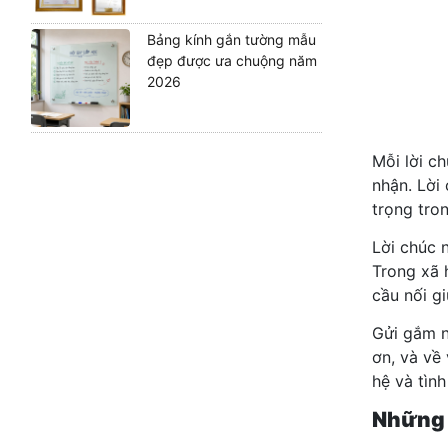
Bảng kính gắn tường mẫu
đẹp được ưa chuộng năm
2026
Mỗi lời c
nhận. Lời
trọng tro
Lời chúc 
Trong xã 
cầu nối gi
Gửi gắm n
ơn, và về
hệ và tình
Những 