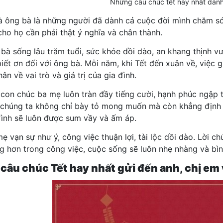
Những câu chúc tết hay nhất dàn
 ông bà là những người đã dành cả cuộc đời mình chăm sóc
cho họ cần phải thật ý nghĩa và chân thành.
bà sống lâu trăm tuổi, sức khỏe dồi dào, an khang thịnh vượ
biết ơn đối với ông bà. Mỗi năm, khi Tết đến xuân về, việc
ân về vai trò và giá trị của gia đình.
con chúc ba mẹ luôn tràn đầy tiếng cười, hạnh phúc ngập tr
 chúng ta không chỉ bày tỏ mong muốn mà còn khẳng định 
đình sẽ luôn được sum vầy và ấm áp.
ẹ vạn sự như ý, công việc thuận lợi, tài lộc dồi dào. Lời
g hơn trong công việc, cuộc sống sẽ luôn nhẹ nhàng và bìn
âu chúc Tết hay nhất gửi đến anh, chị em 