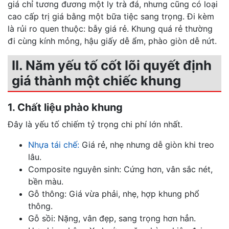
giá chỉ tương đương một ly trà đá, nhưng cũng có loại
cao cấp trị giá bằng một bữa tiệc sang trọng. Đi kèm
là rủi ro quen thuộc: bẫy giá rẻ. Khung quá rẻ thường
đi cùng kính mỏng, hậu giấy dễ ẩm, phào giòn dễ nứt.
II. Năm yếu tố cốt lõi quyết định
giá thành một chiếc khung
1. Chất liệu phào khung
Đây là yếu tố chiếm tỷ trọng chi phí lớn nhất.
Nhựa tái chế:
Giá rẻ, nhẹ nhưng dễ giòn khi treo
lâu.
Composite nguyên sinh: Cứng hơn, vân sắc nét,
bền màu.
Gỗ thông: Giá vừa phải, nhẹ, hợp khung phổ
thông.
Gỗ sồi: Nặng, vân đẹp, sang trọng hơn hẳn.