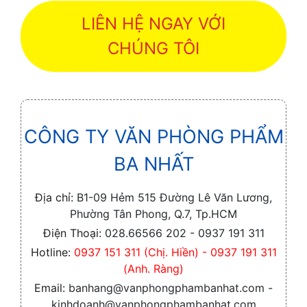
LIÊN HỆ NGAY VỚI
CHÚNG TÔI
CÔNG TY VĂN PHÒNG PHẨM
BA NHẤT
Địa chỉ:
B1-09 Hẻm 515 Đường Lê Văn Lương,
Phường Tân Phong, Q.7, Tp.HCM
Điện Thoại:
028.66566 202 - 0937 191 311
Hotline:
0937 151 311 (Chị. Hiền) - 0937 191 311
(Anh. Ràng)
Email:
banhang@vanphongphambanhat.com -
kinhdoanh@vanphongphambanhat.com