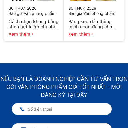
30 TH07, 2026
30 TH07, 2026
Báo giá Văn phòng phẩm
Báo giá Văn phòng phẩm
Cách chọn khung bằng
Băng keo dán thùng
khen tiết kiệm chi phí
cách chọn đúng cho
mà vẫn đẹp
từng nhu cầu
Xem thêm
Xem thêm
NẾU BẠN LÀ DOANH NGHIỆP CẦN TƯ VẤN TRỌN
GÓI VĂN PHÒNG PHẨM GIÁ TỐT NHẤT - MỜI
ĐĂNG KÝ TẠI ĐÂY