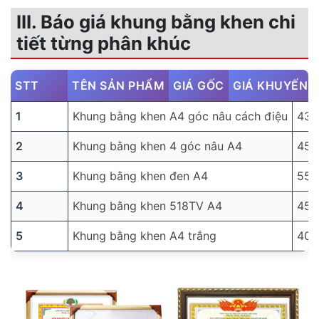
III. Báo giá khung bằng khen chi
tiết từng phân khúc
STT
TÊN SẢN PHẨM
GIÁ GỐC
GIÁ KHUYẾN 
1
Khung bằng khen A4 góc nâu cách điệu
43,
2
Khung bằng khen 4 góc nâu A4
45,
3
Khung bằng khen đen A4
55,
4
Khung bằng khen 518TV A4
45,
5
Khung bằng khen A4 trắng
40,