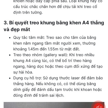
khoen hoặc dây cáp phía sau. Loại khung này có
cấu trúc chắc chắn hơn để chịu tải khi treo cố
định trên tường.
3. Bí quyết treo khung bằng khen A4 thẳng
và đẹp mắt
Quy tắc tâm mắt: Treo sao cho tâm của bằng
khen nằm ngang tầm mắt người xem, thường
khoảng 1.45m đến 1.55m từ mặt đất.
Treo theo nhóm (gallery wall): Khi treo nhiều
khung A4 cùng lúc, có thể bố trí theo hàng
ngang, hàng dọc hoặc theo cụm đối xứng để tạo
sự hài hòa.
Dụng cụ hỗ trợ: Sử dụng thước laser để đảm bảo
thẳng hàng. Nếu không có, có thể dùng băng
dính giấy để đánh dấu tạm trước khi khoan hoặc
đóng đinh để tránh sai lệch.
0