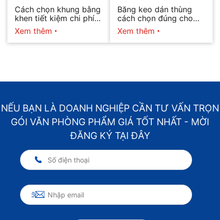
Cách chọn khung bằng
Băng keo dán thùng
khen tiết kiệm chi phí
cách chọn đúng cho
mà vẫn đẹp
từng nhu cầu
Xem thêm
Xem thêm
NẾU BẠN LÀ DOANH NGHIỆP CẦN TƯ VẤN TRỌN
GÓI VĂN PHÒNG PHẨM GIÁ TỐT NHẤT - MỜI
ĐĂNG KÝ TẠI ĐÂY