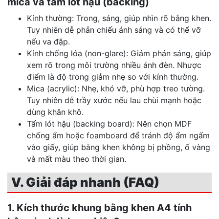
mica và tấm lót hậu (backing)
Kính thường: Trong, sáng, giúp nhìn rõ bằng khen.
Tuy nhiên dễ phản chiếu ánh sáng và có thể vỡ
nếu va đập.
Kính chống lóa (non-glare): Giảm phản sáng, giúp
xem rõ trong môi trường nhiều ánh đèn. Nhược
điểm là độ trong giảm nhẹ so với kính thường.
Mica (acrylic): Nhẹ, khó vỡ, phù hợp treo tường.
Tuy nhiên dễ trầy xước nếu lau chùi mạnh hoặc
dùng khăn khô.
Tấm lót hậu (backing board): Nên chọn MDF
chống ẩm hoặc foamboard để tránh độ ẩm ngấm
vào giấy, giúp bằng khen không bị phồng, ố vàng
và mất màu theo thời gian.
V. Giải đáp nhanh (FAQ)
1. Kích thước khung bằng khen A4 tính