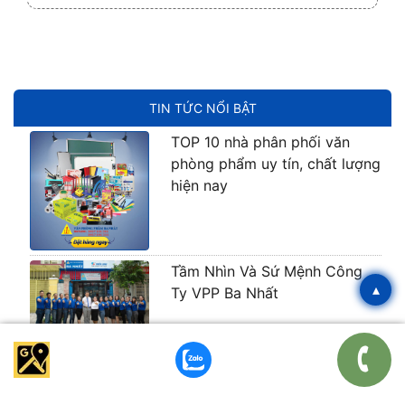
TIN TỨC NỔI BẬT
TOP 10 nhà phân phối văn
phòng phẩm uy tín, chất lượng
hiện nay
Tầm Nhìn Và Sứ Mệnh Công
▴
Ty VPP Ba Nhất
Giá băng keo đục sỉ tại kho ưu
đãi mới nhất 2026