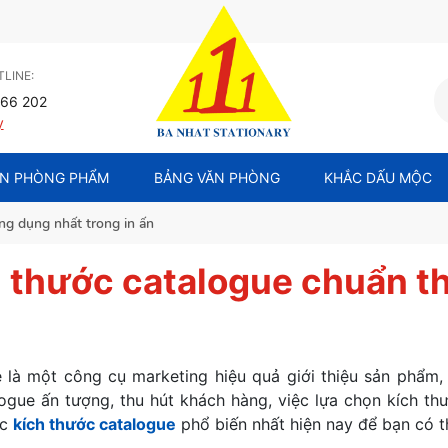
LINE:
66 202
y
N PHÒNG PHẨM
BẢNG VĂN PHÒNG
KHẮC DẤU MỘC
ng dụng nhất trong in ấn
 thước catalogue chuẩn th
 là một công cụ marketing hiệu quả giới thiệu sản phẩm
ogue ấn tượng, thu hút khách hàng, việc lựa chọn kích thư
ác
kích thước catalogue
phổ biến nhất hiện nay để bạn có t