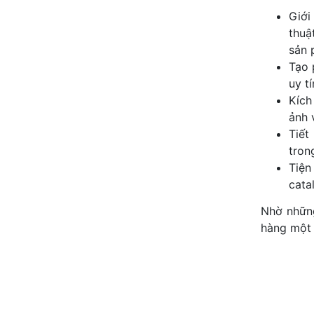
Giới
thuậ
sản 
Tạo 
uy t
Kích
ảnh 
Tiết
tron
Tiện
cata
Nhờ những
hàng một 