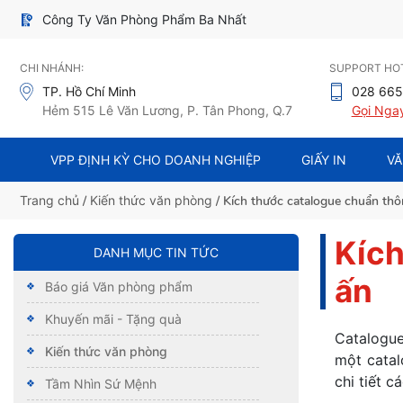
Công Ty Văn Phòng Phẩm Ba Nhất
CHI NHÁNH:
SUPPORT HOT
TP. Hồ Chí Minh
028 665
Hẻm 515 Lê Văn Lương, P. Tân Phong, Q.7
Gọi Nga
VPP ĐỊNH KỲ CHO DOANH NGHIỆP
GIẤY IN
VĂ
Trang chủ
/
Kiến thức văn phòng
/ Kích thước catalogue chuẩn thô
Kích
DANH MỤC TIN TỨC
ấn
Báo giá Văn phòng phẩm
Khuyến mãi - Tặng quà
Catalogue
Kiến thức văn phòng
một catal
chi tiết c
Tầm Nhìn Sứ Mệnh