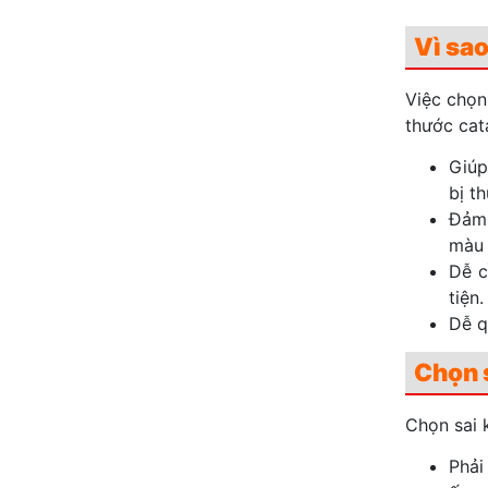
Vì sa
Việc chọn
thước cata
Giúp
bị t
Đảm 
màu 
Dễ c
tiện.
Dễ q
Chọn 
Chọn sai 
Phải