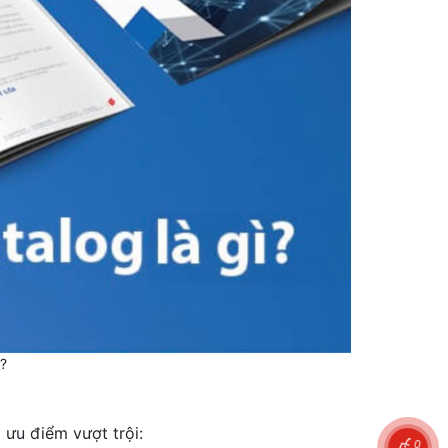
ì?
ưu điểm vượt trội:
0