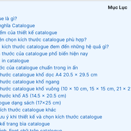
Mục Lục
e là gì?
nghĩa Catalogue
ểm của thiết kế catalogue
ên chọn kích thước catalogue phù hợp?
 kích thước catalogue đem đến những hệ quả gì?
 thước của catalogue phổ biến hiện nay
 in catalogue
ớc của catalogue chuẩn trong in ấn
thước catalogue khổ dọc A4 20.5 x 29.5 cm
thước catalogue khổ ngang
thước catalogue khổ vuông (10 x 10 cm, 15 x 15 cm, 21 x 2
thước khổ A5 (14.5 x 20.5 cm)
ogue dạng sách (17×25 cm)
ích thước catalogue khác
ưu ý khi thiết kế và chọn kích thước catalogue
 kế trang bìa catalogue
ảnh, Font chữ trên catalogue