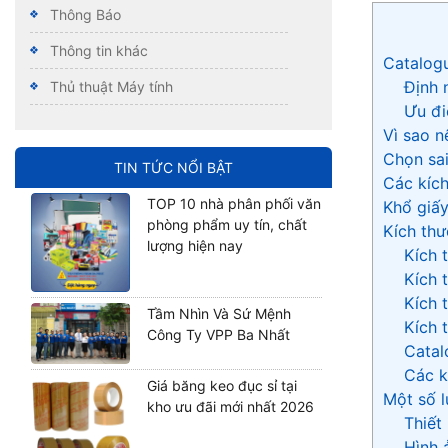
Thông Báo
Thông tin khác
Catalogu
Định 
Thủ thuật Máy tính
Ưu đi
Vì sao n
Chọn sai
TIN TỨC NỔI BẬT
Các kích
TOP 10 nhà phân phối văn
Khổ giấy
phòng phẩm uy tín, chất
Kích thư
lượng hiện nay
Kích 
Kích 
Kích 
Tầm Nhìn Và Sứ Mệnh
Kích 
Công Ty VPP Ba Nhất
Catal
Các k
Giá băng keo đục sỉ tại
Một số l
kho ưu đãi mới nhất 2026
Thiết
Hình 