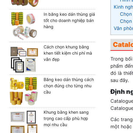
Kinh ngh
Chọn 
In băng keo dán thùng giá
tốt cho doanh nghiệp bán
Chọn 
hàng
Văn phòn
Catal
Cách chọn khung bằng
khen tiết kiệm chi phí mà
Trong bối
vẫn đẹp
phẩm đến 
đó là thi
Băng keo dán thùng cách
sau đây.
chọn đúng cho từng nhu
Định n
cầu
Catalogue
Catalogue
Khung bằng khen sang
trọng cao cấp phù hợp
Các trang
mọi nhu cầu
một hoặc 