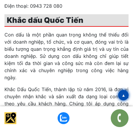
Điện thoại: 0943 728 080
Khắc dấu Quốc Tiến
Con dấu là một phần quan trọng không thể thiếu đối
với doanh nghiệp, tổ chức, và cơ quan, đóng vai trò là
biểu tượng quan trọng khẳng định giá trị và uy tín của
doanh nghiệp. Sử dụng con dấu không chỉ giúp tiết
kiệm tối đa thời gian và công sức mà còn đem lại sự
chính xác và chuyên nghiệp trong công việc hàng
ngày.
Khắc Dấu Quốc Tiến, thành lập từ năm 2016, là đơn vị
▴
chuyên nhận khắc và sản xuất đa dạng loại con dấu
theo yêu cầu khách hàng. Chúng tôi áp dụng công
nghệ sản xuất theo tiêu chuẩn Nhật Bản, sử dụng nhiên
liệu an toàn không độc hại, không gây ô nhiễm môi
trường.