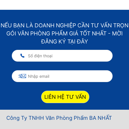
NẾU BẠN LÀ DOANH NGHIỆP CẦN TƯ VẤN TRỌN
GÓI VĂN PHÒNG PHẨM GIÁ TỐT NHẤT - MỜI
ĐĂNG KÝ TẠI ĐÂY
LIÊN HỆ TƯ VẤN
Công Ty TNHH Văn Phòng Phẩm BA NHẤT