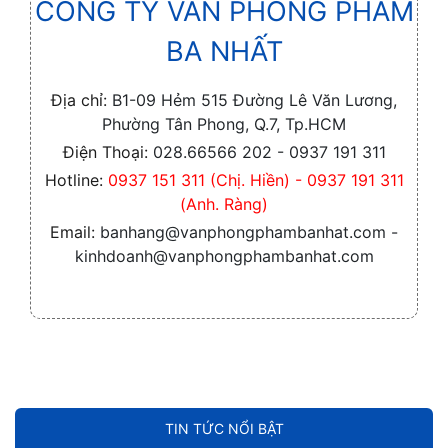
CÔNG TY VĂN PHÒNG PHẨM
BA NHẤT
Địa chỉ:
B1-09 Hẻm 515 Đường Lê Văn Lương,
Phường Tân Phong, Q.7, Tp.HCM
Điện Thoại:
028.66566 202 - 0937 191 311
Hotline:
0937 151 311 (Chị. Hiền) - 0937 191 311
(Anh. Ràng)
Email:
banhang@vanphongphambanhat.com -
kinhdoanh@vanphongphambanhat.com
TIN TỨC NỔI BẬT