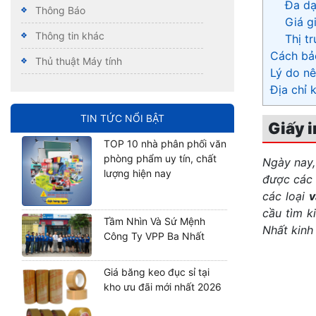
Đa dạn
Thông Báo
Giá g
Thông tin khác
Thị t
Cách bảo
Thủ thuật Máy tính
Lý do nê
Địa chỉ 
TIN TỨC NỔI BẬT
Giấy i
TOP 10 nhà phân phối văn
phòng phẩm uy tín, chất
Ngày nay,
lượng hiện nay
được các 
các loại
v
cầu tìm k
Tầm Nhìn Và Sứ Mệnh
Nhất kinh 
Công Ty VPP Ba Nhất
Giá băng keo đục sỉ tại
kho ưu đãi mới nhất 2026