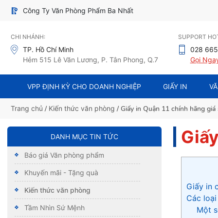
Công Ty Văn Phòng Phẩm Ba Nhất
CHI NHÁNH:
SUPPORT HOT
TP. Hồ Chí Minh
028 665
Hẻm 515 Lê Văn Lương, P. Tân Phong, Q.7
Gọi Nga
VPP ĐỊNH KỲ CHO DOANH NGHIỆP
GIẤY IN
VĂ
Trang chủ
/
Kiến thức văn phòng
/ Giấy in Quận 11 chính hãng giá 
Giấy
DANH MỤC TIN TỨC
Báo giá Văn phòng phẩm
Khuyến mãi - Tặng quà
Giấy in 
Kiến thức văn phòng
Các loại
Tầm Nhìn Sứ Mệnh
Một s