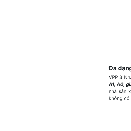
Đa dạng 
VPP 3 Nhấ
A1, A0, gi
nhà sản x
không có 