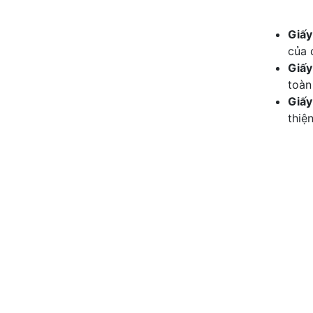
Giấy
của 
Giấ
toàn
Giấy
thiệ