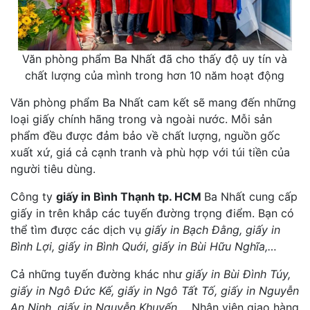
Văn phòng phẩm Ba Nhất đã cho thấy độ uy tín và
chất lượng của mình trong hơn 10 năm hoạt động
Văn phòng phẩm Ba Nhất cam kết sẽ mang đến những
loại giấy chính hãng trong và ngoài nước. Mỗi sản
phẩm đều được đảm bảo về chất lượng, nguồn gốc
xuất xứ, giá cả cạnh tranh và phù hợp với túi tiền của
người tiêu dùng.
Công ty
giấy in Bình Thạnh tp. HCM
Ba Nhất
cung cấp
giấy in trên khắp các tuyến đường trọng điểm. Bạn có
thể tìm được các dịch vụ
giấy in Bạch Đằng
,
giấy in
Bình Lợi, giấy in Bình Quới
,
giấy in Bùi Hữu Nghĩa
,…
Cả những tuyến đường khác như
giấy in Bùi Đình Túy
,
giấy in Ngô Đức Kế
,
giấy in Ngô Tất Tố
,
giấy in Nguyễn
An Ninh
,
giấy in Nguyễn Khuyến
,..
. Nhân viên giao hàng