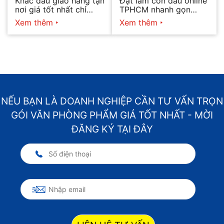
Khắc dấu giao hàng tận
Đặt làm con dấu online
nơi giá tốt nhất chỉ
TPHCM nhanh gọn
hôm nay
2026
Xem thêm
Xem thêm
NẾU BẠN LÀ DOANH NGHIỆP CẦN TƯ VẤN TRỌN
GÓI VĂN PHÒNG PHẨM GIÁ TỐT NHẤT - MỜI
ĐĂNG KÝ TẠI ĐÂY