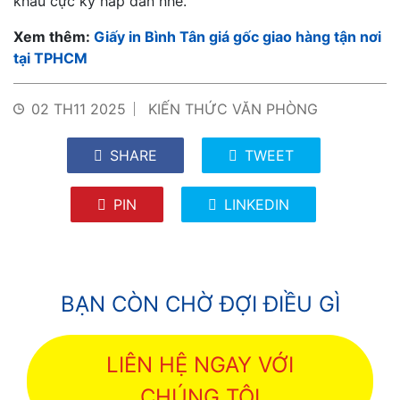
khấu cực kỳ hấp dẫn nhé.
Xem thêm:
Giấy in Bình Tân giá gốc giao hàng tận nơi
tại TPHCM
02 TH11 2025
KIẾN THỨC VĂN PHÒNG
SHARE
TWEET
PIN
LINKEDIN
BẠN CÒN CHỜ ĐỢI ĐIỀU GÌ
LIÊN HỆ NGAY VỚI
CHÚNG TÔI