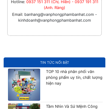
Hotline:
0937 151 311 (Chị. Hiền) - 0937 191 311
(Anh. Ràng)
Email:
banhang@vanphongphambanhat.com -
kinhdoanh@vanphongphambanhat.com
TIN TỨC NỔI BẬT
TOP 10 nhà phân phối văn
phòng phẩm uy tín, chất lượng
hiện nay
Tầm Nhìn Và Sứ Mệnh Công