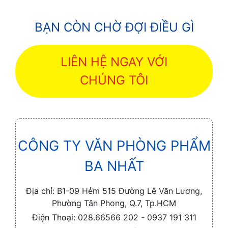
BẠN CÒN CHỜ ĐỢI ĐIỀU GÌ
LIÊN HỆ NGAY VỚI
CHÚNG TÔI
CÔNG TY VĂN PHÒNG PHẨM
BA NHẤT
Địa chỉ:
B1-09 Hẻm 515 Đường Lê Văn Lương,
Phường Tân Phong, Q.7, Tp.HCM
Điện Thoại:
028.66566 202 - 0937 191 311