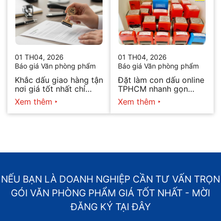
01 TH04, 2026
01 TH04, 2026
Báo giá Văn phòng phẩm
Báo giá Văn phòng phẩm
Khắc dấu giao hàng tận
Đặt làm con dấu online
nơi giá tốt nhất chỉ
TPHCM nhanh gọn
hôm nay
2026
Xem thêm
Xem thêm
NẾU BẠN LÀ DOANH NGHIỆP CẦN TƯ VẤN TRỌN
GÓI VĂN PHÒNG PHẨM GIÁ TỐT NHẤT - MỜI
ĐĂNG KÝ TẠI ĐÂY